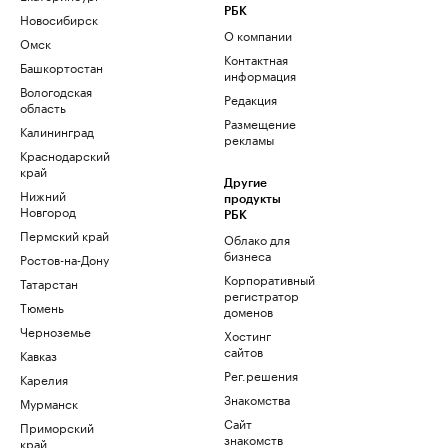
РБК
Новосибирск
О компании
Омск
Контактная
Башкортостан
информация
Вологодская
Редакция
область
Размещение
Калининград
рекламы
Краснодарский
край
Другие
Нижний
продукты
Новгород
РБК
Пермский край
Облако для
бизнеса
Ростов-на-Дону
Корпоративный
Татарстан
регистратор
Тюмень
доменов
Черноземье
Хостинг
сайтов
Кавказ
Рег.решения
Карелия
Знакомства
Мурманск
Сайт
Приморский
знакомств
край