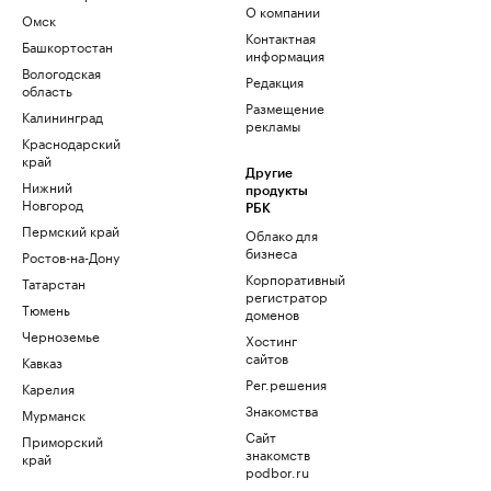
О компании
Омск
Контактная
Башкортостан
информация
Вологодская
Редакция
область
Размещение
Калининград
рекламы
Краснодарский
край
Другие
Нижний
продукты
Новгород
РБК
Пермский край
Облако для
бизнеса
Ростов-на-Дону
Корпоративный
Татарстан
регистратор
Тюмень
доменов
Черноземье
Хостинг
сайтов
Кавказ
Рег.решения
Карелия
Знакомства
Мурманск
Сайт
Приморский
знакомств
край
podbor.ru