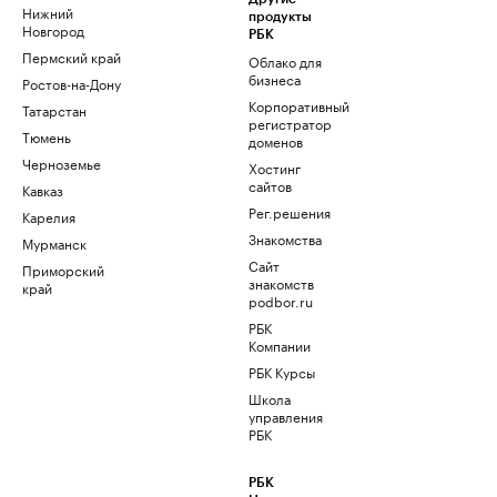
Нижний
продукты
Новгород
РБК
Пермский край
Облако для
бизнеса
Ростов-на-Дону
Корпоративный
Татарстан
регистратор
Тюмень
доменов
Черноземье
Хостинг
сайтов
Кавказ
Рег.решения
Карелия
Знакомства
Мурманск
Сайт
Приморский
знакомств
край
podbor.ru
РБК
Компании
РБК Курсы
Школа
управления
РБК
РБК