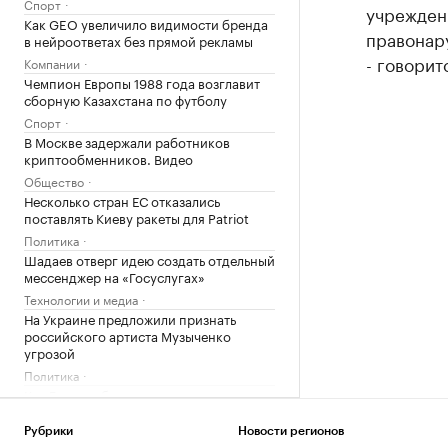
Спорт
учрежден
Как GEO увеличило видимости бренда
правонар
в нейроответах без прямой рекламы
- говорит
Компании
Чемпион Европы 1988 года возглавит
сборную Казахстана по футболу
Спорт
В Москве задержали работников
криптообменников. Видео
Общество
Несколько стран ЕС отказались
поставлять Киеву ракеты для Patriot
Политика
Шадаев отверг идею создать отдельный
мессенджер на «Госуслугах»
Технологии и медиа
На Украине предложили признать
российского артиста Музыченко
угрозой
Политика
Как Газпромбанк перешел на
российскую систему управления
базами данных
Рубрики
Новости регионов