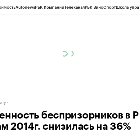
жимость
Autonews
РБК Компании
Телеканал
РБК Вино
Спорт
Школа упра
д
Стиль
Крипто
РБК Бизнес-среда
Дискуссионный клуб
Исследования
К
рагентов
Политика
Экономика
Бизнес
Технологии и медиа
Финансы
Рын
ону
енность беспризорников в Р
ам 2014г. снизилась на 36%