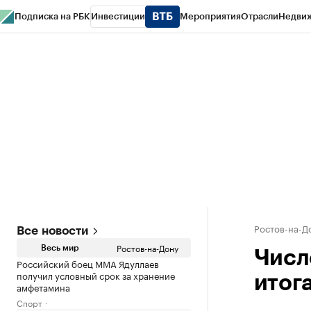
Подписка на РБК
Инвестиции
Мероприятия
Отрасли
Недви
РБК Курсы
РБК Life
Тренды
Визионеры
Национальные проекты
Горо
Спецпроекты СПб
Конференции СПб
Спецпроекты
Проверка конт
Ростов-на-Д
Все новости
Ростов-на-Дону
Весь мир
Числ
Российский боец ММА Ядуллаев
получил условный срок за хранение
итог
амфетамина
Спорт