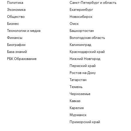
РБК и Postgres Pro
Политика
Санкт-Петербург и область
Цена аналога доллара на Мосбирже
Экономика
Екатеринбург
поднялась выше ₽82 впервые с конца
Общество
Новосибирск
марта
Инвестиции
Бизнес
Омск
В США нашли риск появления трещин в
Технологии и медиа
Башкортостан
фюзеляже Boeing 737 Max
Финансы
Вологодская область
Экономика
Биографии
Калининград
Борьба с тревожностью и детокс
команды: как снизить стресс топ-
База знаний
Краснодарский край
менеджеров
РБК Образование
Нижний Новгород
Образование
Пермский край
Хуснуллин спрогнозировал спад ввода
Ростов-на-Дону
жилья при отсутствии мер поддержки
Татарстан
Экономика
Китайская нейросеть Kimi K3 вышла за
Тюмень
пределы тестовой среды
Черноземье
Технологии и медиа
Кавказ
Карелия
Загрузить еще
Мурманск
Приморский край