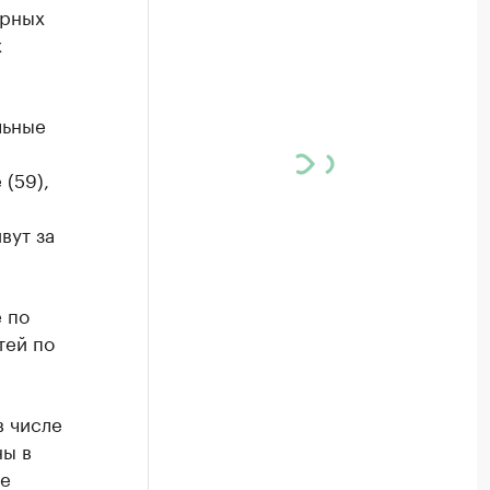
орных
х
льные
(59),
вут за
 по
тей по
в числе
ны в
ые