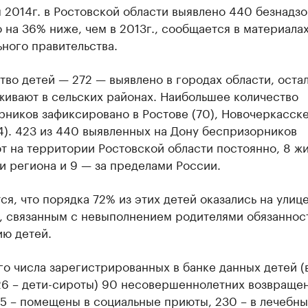
 2014г. в Ростовской области выявлено 440 безнадз
о на 36% ниже, чем в 2013г., сообщается в материала
ного правительства.
во детей — 272 — выявлено в городах области, оста
живают в сельских районах. Наибольшее количество
ников зафиксировано в Ростове (70), Новочеркасске 
4). 423 из 440 выявленных на Дону беспризорников
 на территории Ростовской области постоянно, 8 жи
 региона и 9 — за пределами России.
я, что порядка 72% из этих детей оказались на улице
, связанным с невыполнением родителями обязаннос
ию детей.
о числа зарегистрированных в банке данных детей (
26 – дети-сироты) 90 несовершеннолетних возвраще
5 – помещены в социальные приюты, 230 – в лечебн