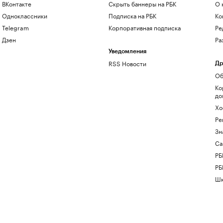
ВКонтакте
Скрыть баннеры на РБК
О 
Одноклассники
Подписка на РБК
Ко
Telegram
Корпоративная подписка
Ре
Дзен
Ра
Уведомления
RSS Новости
Др
Об
Ко
до
Хо
Ре
Зн
Са
РБ
РБ
Шк