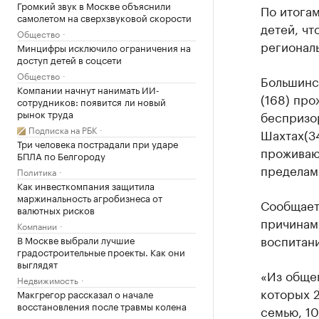
Громкий звук в Москве объяснили
По итогам
самолетом на сверхзвуковой скорости
детей, чт
Общество
региональ
Минцифры исключило ограничения на
доступ детей в соцсети
Общество
Большинст
Компании начнут нанимать ИИ-
(168) про
сотрудников: появится ли новый
рынок труда
беспризор
Подписка на РБК
Шахтах(3
Три человека пострадали при ударе
проживают
БПЛА по Белгороду
пределами
Политика
Как инвесткомпания защитила
маржинальность агробизнеса от
Сообщаетс
валютных рисков
причинам
Компании
воспитан
В Москве выбрали лучшие
градостроительные проекты. Как они
выглядят
«Из общег
Недвижимость
которых 
Макгрегор рассказал о начале
восстановления после травмы колена
семью, 10