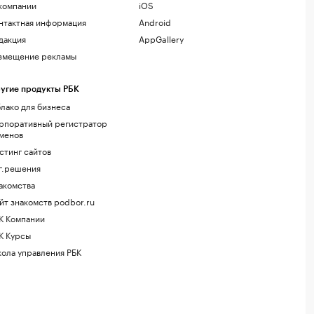
компании
iOS
нтактная информация
Android
дакция
AppGallery
змещение рекламы
угие продукты РБК
лако для бизнеса
рпоративный регистратор
менов
стинг сайтов
г.решения
акомства
йт знакомств podbor.ru
К Компании
К Курсы
ола управления РБК