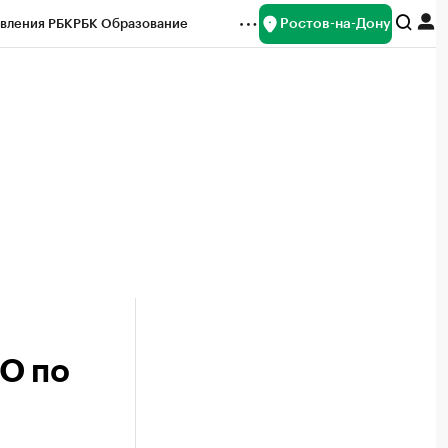
Ростов-на-Дону
вления РБК
РБК Образование
редитные рейтинги
Франшизы
Газета
ок наличной валюты
О по