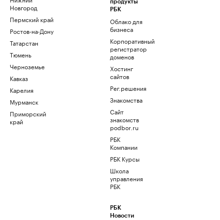
продукты
Новгород
РБК
Пермский край
Облако для
бизнеса
Ростов-на-Дону
Корпоративный
Татарстан
регистратор
Тюмень
доменов
Черноземье
Хостинг
сайтов
Кавказ
Рег.решения
Карелия
Знакомства
Мурманск
Сайт
Приморский
знакомств
край
podbor.ru
РБК
Компании
РБК Курсы
Школа
управления
РБК
РБК
Новости