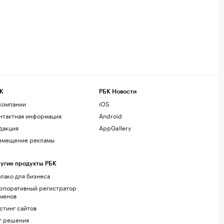
К
РБК Новости
компании
iOS
нтактная информация
Android
дакция
AppGallery
змещение рекламы
угие продукты РБК
лако для бизнеса
рпоративный регистратор
менов
стинг сайтов
г.решения