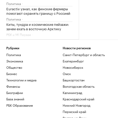
Политика
Euractiv узнал, как финские фермеры
помогают охранять границу с Россией
Политика
Киты, тундра и космические пейзажи:
зачем ехать в восточную Арктику
РБК и УК Первая
Матвиенко предупредила о мерах
Москвы из-за задержаний россиян в
Армении
Рубрики
Новости регионов
Политика
Политика
Санкт-Петербург и область
Wildberries объявил о новых мерах
Экономика
Екатеринбург
поддержки продавцов
Общество
Новосибирск
Бизнес
Бизнес
Омск
Загрузить еще
Технологии и медиа
Башкортостан
Финансы
Вологодская область
Биографии
Калининград
База знаний
Краснодарский край
РБК Образование
Нижний Новгород
Пермский край
Ростов-на-Дону