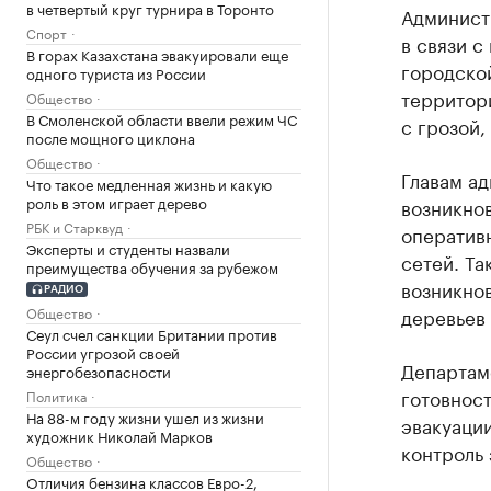
в четвертый круг турнира в Торонто
Админист
Спорт
в связи 
В горах Казахстана эвакуировали еще
городской
одного туриста из России
территор
Общество
В Смоленской области ввели режим ЧС
с грозой,
после мощного циклона
Общество
Главам а
Что такое медленная жизнь и какую
роль в этом играет дерево
возникно
РБК и Старквуд
оператив
Эксперты и студенты назвали
сетей. Т
преимущества обучения за рубежом
возникно
РАДИО
Общество
деревьев 
Сеул счел санкции Британии против
России угрозой своей
Департам
энергобезопасности
готовнос
Политика
На 88-м году жизни ушел из жизни
эвакуации
художник Николай Марков
контроль 
Общество
Отличия бензина классов Евро-2,