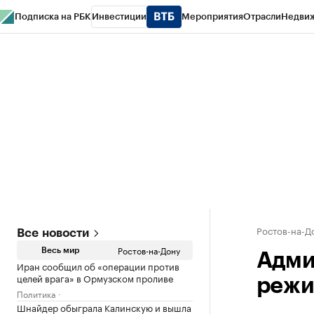
Подписка на РБК
Инвестиции
Мероприятия
Отрасли
Недви
РБК Курсы
РБК Life
Тренды
Визионеры
Национальные проекты
Горо
Спецпроекты СПб
Конференции СПб
Спецпроекты
Проверка конт
Ростов-на-Д
Все новости
Ростов-на-Дону
Весь мир
Адми
Иран сообщил об «операции против
целей врага» в Ормузском проливе
режи
Политика
Шнайдер обыграла Калинскую и вышла