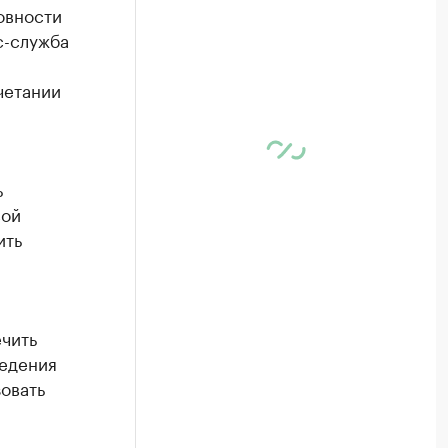
овности
с-служба
четании
ь
вой
ить
чить
ведения
зовать