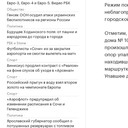
Евро-3, Евро-4 и Евро-5. Видео РБК
Режим по
Общество
неблагоп
Генсек ООН осудил атаки украинских
городско
беспилотников на регионы России
Политика
Будущее Ходынского поля: от пашни и
Отметим, 
аэродрома до города в городе
дома № 10
РБК и Stone
произошл
Футболисты «Сочи» из-за закрытия
аэропорта не смогли вылететь на матч
опор упа
Спорт
находивш
Винисиус продлил контракт с «Реалом»
маршрутк
на фоне слухов об уходе в «Арсенал»
Упавшее 
Спорт
Российский прыгун в воду взял второе
золото на чемпионате Европы
Спорт
«Аэрофлот» предупредил об
изменении расписания в Сочи и
Геленджике
Политика
Ярославский губернатор сообщил о
потушенных резервуарах с топливом