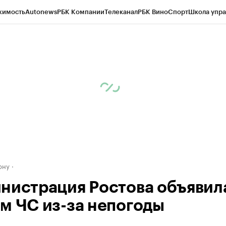
жимость
Autonews
РБК Компании
Телеканал
РБК Вино
Спорт
Школа упра
д
Стиль
Крипто
РБК Бизнес-среда
Дискуссионный клуб
Исследования
К
рагентов
Политика
Экономика
Бизнес
Технологии и медиа
Финансы
Рын
ону
нистрация Ростова объявил
м ЧС из-за непогоды