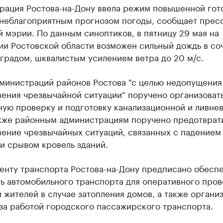
рация Ростова-на-Дону ввела режим повышенной гот
с неблагоприятным прогнозом погоды, сообщает прес
 мэрии. По данным синоптиков, в пятницу 29 мая на
ии Ростовской области возможен сильный дождь в со
 градом, шквалистым усилением ветра до 20 м/с.
дминистраций районов Ростова "с целью недопущения
вения чрезвычайной ситуации" поручено организоват
ную проверку и подготовку канализационной и ливне
акже районным администрациям поручено предотврат
вение чрезвычайных ситуаций, связанных с падением
и срывом кровель зданий.
енту транспорта Ростова-на-Дону предписано обеспе
ть автомобильного транспорта для оперативного про
 жителей в случае затопления домов, а также органи
за работой городского пассажирского транспорта.