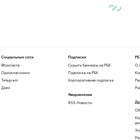
Социальные сети
Подписки
РБ
ВКонтакте
Скрыть баннеры на РБК
О 
Одноклассники
Подписка на РБК
Ко
Telegram
Корпоративная подписка
Ре
Дзен
Ра
Уведомления
RSS Новости
Др
Об
Ко
до
Хо
Ре