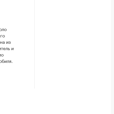
оло
его
на из
тель и
мо
обиля.