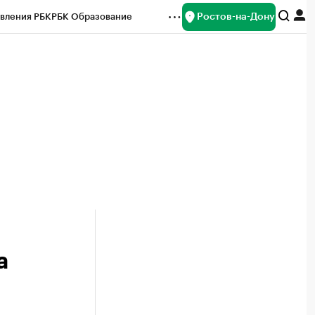
Ростов-на-Дону
вления РБК
РБК Образование
редитные рейтинги
Франшизы
Газета
ок наличной валюты
а