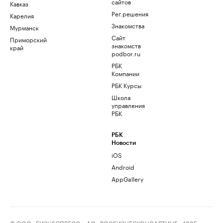
сайтов
Кавказ
Рег.решения
Карелия
Знакомства
Мурманск
Сайт
Приморский
знакомств
край
podbor.ru
РБК
Компании
РБК Курсы
Школа
управления
РБК
РБК
Новости
iOS
Android
AppGallery
© ООО «БИЗНЕСПРЕСС», АО «РОСБИЗНЕСКОНСАЛТИНГ», 1995–