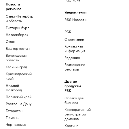
Новости
регионов
Уведомления
Санкт-Петербург
RSS Новости
и область
Екатеринбург
РБК
Новосибирск
О компании
Омск
Контактная
Башкортостан
информация
Вологодская
Редакция
область
Размещение
Калининград
рекламы
Краснодарский
край
Другие
Нижний
продукты
Новгород
РБК
Пермский край
Облако для
бизнеса
Ростов-на-Дону
Корпоративный
Татарстан
регистратор
Тюмень
доменов
Черноземье
Хостинг