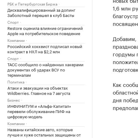
новых быт
РБК и Петербургская Биржа
1,6 млн р
Дисквалифицированный за допинг
благоуст
Заболотный перешел в клуб Басты
Спорт
посвящен
Restore оценила влияние ограничений
Apple на потребительское поведение
Добавим, 
Компании
празднов
Российский хоккеист подписал новый
контракт в НХЛ на $2,2 млн
гордумы п
Спорт
положител
ТАСС сообщило о найденных хакерами
подготовк
документах об ударах ВСУ по
терминалам
Политика
Как сообщ
Атаки и эвакуации на объектах
областной
Wildberries. Главное на 7 августа
дня побед
Бизнес
ИНФИНИТУМ и «Альфа-Капитал»
предполаг
перевели обслуживание ПИФ на
цифровую модель
Компании
Названы китайские авто, которые
лучше и хуже остальных защищены от