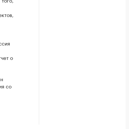
 того,
ктов,
ссия
чет о
ен
ия со