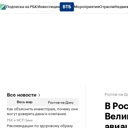
Подписка на РБК
Инвестиции
Мероприятия
Отрасли
Недви
РБК Курсы
РБК Life
Тренды
Визионеры
Национальные проекты
Горо
Спецпроекты СПб
Конференции СПб
Спецпроекты
Проверка конт
Ростов-на-Д
Все новости
Ростов-на-Дону
Весь мир
В Рос
Как объяснить инвесторам, почему они
могут доверять деньги компании
Вели
РБК и МСП Банк
Рекомендации по здоровому образу
авиа