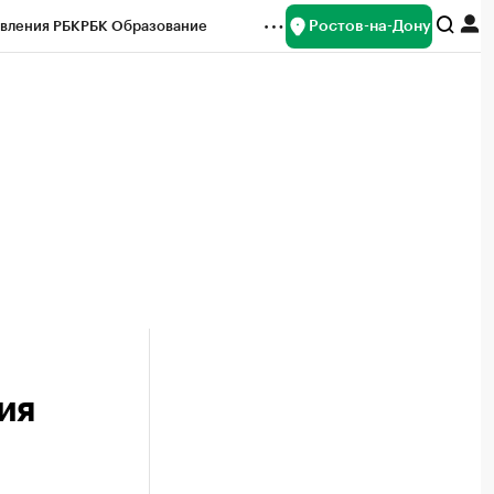
Ростов-на-Дону
вления РБК
РБК Образование
редитные рейтинги
Франшизы
Газета
ок наличной валюты
ия