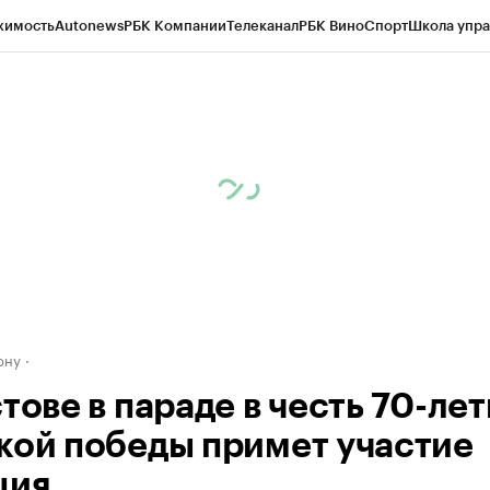
жимость
Autonews
РБК Компании
Телеканал
РБК Вино
Спорт
Школа упра
д
Стиль
Крипто
РБК Бизнес-среда
Дискуссионный клуб
Исследования
К
рагентов
Политика
Экономика
Бизнес
Технологии и медиа
Финансы
Рын
ону
тове в параде в честь 70-лет
кой победы примет участие
ция