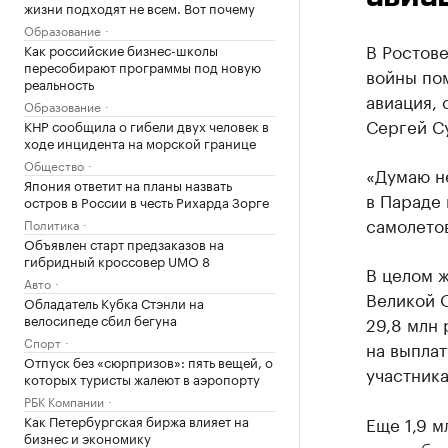
жизни подходят не всем. Вот почему
Образование
В Ростове
Как российские бизнес-школы
пересобирают программы под новую
войны по
реальность
авиация,
Образование
Сергей С
КНР сообщила о гибели двух человек в
ходе инцидента на морской границе
Общество
«Думаю не
Япония ответит на планы назвать
в Параде 
остров в России в честь Рихарда Зорге
самолетов
Политика
Объявлен старт предзаказов на
гибридный кроссовер UMO 8
В целом ж
Авто
Великой 
Обладатель Кубка Стэнли на
велосипеде сбил бегуна
29,8 млн 
Спорт
на выпла
Отпуск без «сюрпризов»: пять вещей, о
участник
которых туристы жалеют в аэропорту
РБК Компании
Как Петербургская биржа влияет на
Еще 1,9 м
бизнес и экономику