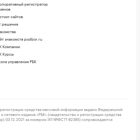
рпоративный регистратор
менов
стинг сайтов
г.решения
акомства
йт знакомств podbor.ru
К Компании
К Курсы
ола управления РБК
регистрации средства массовой информации выдано Федеральной
и сетевого издания «РБК» (свидетельство о регистрации средства
ор) 03.12.2021 за номером ЭЛ №ФС77-82385) сопровождаются