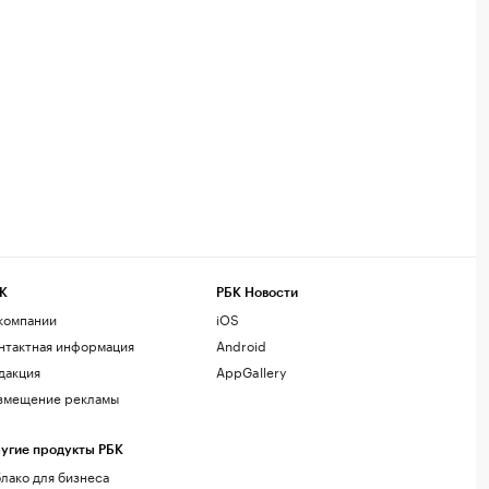
К
РБК Новости
компании
iOS
нтактная информация
Android
дакция
AppGallery
змещение рекламы
угие продукты РБК
лако для бизнеса