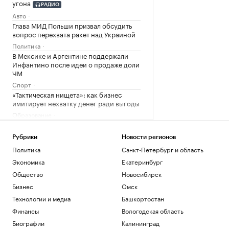
угона
РАДИО
Авто
Глава МИД Польши призвал обсудить
вопрос перехвата ракет над Украиной
Политика
В Мексике и Аргентине поддержали
Инфантино после идеи о продаже доли
ЧМ
Спорт
«Тактическая нищета»: как бизнес
имитирует нехватку денег ради выгоды
Образование
Lamoda расширяет инструменты
поддержки российских дизайнерских
Рубрики
Новости регионов
брендов
Политика
Санкт-Петербург и область
Компании
Экономика
Екатеринбург
Загрузить еще
Общество
Новосибирск
Бизнес
Омск
Технологии и медиа
Башкортостан
Финансы
Вологодская область
Биографии
Калининград