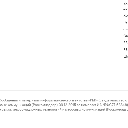
Ко
до
Хо
Ре
Зн
Са
РБ
РБ
Шк
ения и материалы информационного агентства «РБК» (свидетельство о 
овых коммуникаций (Роскомнадзор) 09.12.2015 за номером ИА №ФС77-63848) 
 связи, информационных технологий и массовых коммуникаций (Роскомнадз