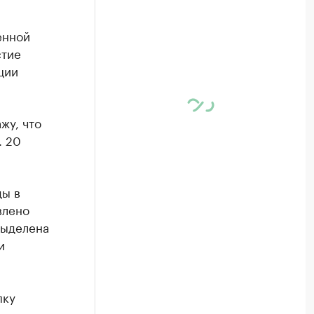
енной
стие
ции
жу, что
. 20
ды в
влено
выделена
и
пку