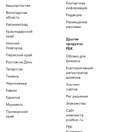
Контактная
Башкортостан
информация
Вологодская
Редакция
область
Размещение
Калининград
рекламы
Краснодарский
край
Другие
Нижний
продукты
Новгород
РБК
Пермский край
Облако для
бизнеса
Ростов-на-Дону
Корпоративный
Татарстан
регистратор
Тюмень
доменов
Черноземье
Хостинг
сайтов
Кавказ
Рег.решения
Карелия
Знакомства
Мурманск
Сайт
Приморский
знакомств
край
podbor.ru
РБК
Компании