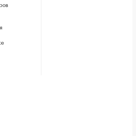
ров
я
ке