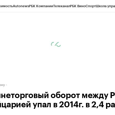
жимость
Autonews
РБК Компании
Телеканал
РБК Вино
Спорт
Школа упра
д
Стиль
Крипто
РБК Бизнес-среда
Дискуссионный клуб
Исследования
К
рагентов
Политика
Экономика
Бизнес
Технологии и медиа
Финансы
Рын
ону
неторговый оборот между Р
арией упал в 2014г. в 2,4 р