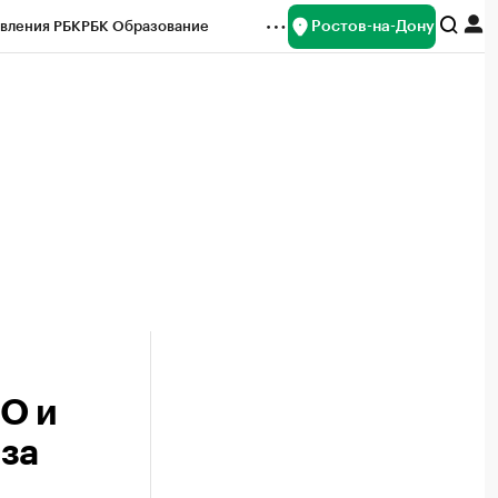
Ростов-на-Дону
вления РБК
РБК Образование
редитные рейтинги
Франшизы
Газета
ок наличной валюты
О и
аза