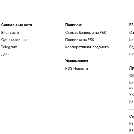
Социальные сети
Подписки
РБ
ВКонтакте
Скрыть баннеры на РБК
О 
Одноклассники
Подписка на РБК
Ко
Telegram
Корпоративная подписка
Ре
Дзен
Ра
Уведомления
RSS Новости
Др
Об
Ко
до
Хо
Ре
Зн
Са
РБ
РБ