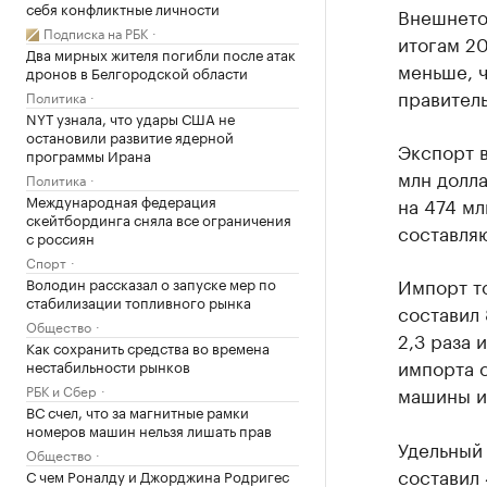
себя конфликтные личности
Внешнето
Подписка на РБК
итогам 20
Два мирных жителя погибли после атак
меньше, ч
дронов в Белгородской области
правитель
Политика
NYT узнала, что удары США не
остановили развитие ядерной
Экспорт в
программы Ирана
млн долла
Политика
Международная федерация
на 474 м
скейтбординга сняла все ограничения
составля
с россиян
Спорт
Импорт то
Володин рассказал о запуске мер по
стабилизации топливного рынка
составил 
Общество
2,3 раза 
Как сохранить средства во времена
импорта 
нестабильности рынков
РБК и Сбер
машины и 
ВС счел, что за магнитные рамки
номеров машин нельзя лишать прав
Удельный
Общество
составил
С чем Роналду и Джорджина Родригес