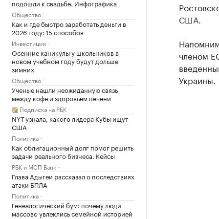
подошли к свадьбе. Инфографика
Ростовско
Общество
США.
Как и где быстро заработать деньги в
2026 году: 15 способов
Напомним,
Инвестиции
Осенние каникулы у школьников в
членом ЕС
новом учебном году будут дольше
введенным
зимних
Украины.
Общество
Ученые нашли неожиданную связь
между кофе и здоровьем печени
Подписка на РБК
NYT узнала, какого лидера Кубы ищут
США
Политика
Как облигационный долг помог решить
задачи реального бизнеса. Кейсы
РБК и МСП Банк
Глава Адыгеи рассказал о последствиях
атаки БПЛА
Политика
Генеалогический бум: почему люди
массово увлеклись семейной историей