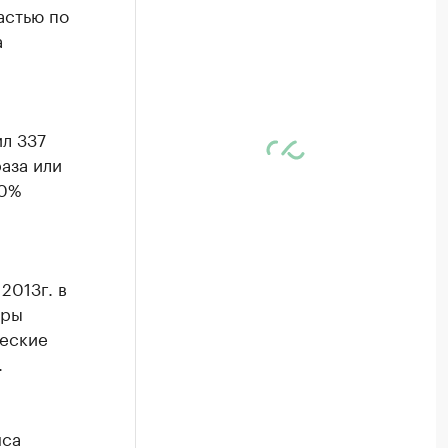
астью по
а
ил 337
аза или
00%
2013г. в
уры
ческие
.
нса