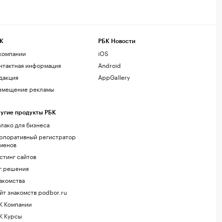
К
РБК Новости
компании
iOS
нтактная информация
Android
дакция
AppGallery
змещение рекламы
угие продукты РБК
лако для бизнеса
рпоративный регистратор
менов
стинг сайтов
г.решения
акомства
йт знакомств podbor.ru
К Компании
К Курсы