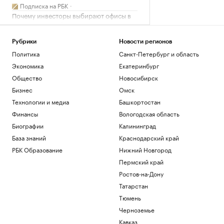
Подписка на РБК
Почему инвесторы выбирают офисы в
оживленных районах Москвы
РБК и Upside
Рубрики
Новости регионов
Трамп отпросился с заседания Госдепа
пораньше, чтобы «вести войну». Видео
Политика
Санкт-Петербург и область
Политика
Экономика
Екатеринбург
Портфель состоятельного инвестора в
Общество
Новосибирск
2026 году: ставка на ликвидность
Бизнес
Омск
Подписка на РБК
Технологии и медиа
Башкортостан
Военная операция на Украине. Онлайн
Финансы
Вологодская область
Политика
Биографии
Калининград
Загрузить еще
База знаний
Краснодарский край
РБК Образование
Нижний Новгород
Пермский край
Ростов-на-Дону
Татарстан
Тюмень
Черноземье
Кавказ