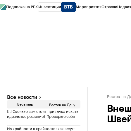
Подписка на РБК
Инвестиции
Мероприятия
Отрасли
Недви
РБК Курсы
РБК Life
Тренды
Визионеры
Национальные проекты
Горо
Спецпроекты СПб
Конференции СПб
Спецпроекты
Проверка конт
Ростов-на-Д
Все новости
Ростов-на-Дону
Весь мир
Внеш
✍🏻 Сколько вам стоит привычка искать
идеальное решение? Проверьте себя
Швейц
Из крайности в крайности: как ведут