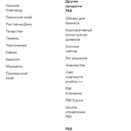
Другие
Нижний
продукты
Новгород
РБК
Пермский край
Облако для
бизнеса
Ростов-на-Дону
Корпоративный
Татарстан
регистратор
Тюмень
доменов
Черноземье
Хостинг
сайтов
Кавказ
Рег.решения
Карелия
Знакомства
Мурманск
Сайт
Приморский
знакомств
край
podbor.ru
РБК
Компании
РБК Курсы
Школа
управления
РБК
РБК