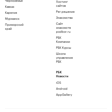
Черноземье
Хостинг
сайтов
Кавказ
Рег.решения
Карелия
Знакомства
Мурманск
Сайт
Приморский
знакомств
край
podbor.ru
РБК
Компании
РБК Курсы
Школа
управления
РБК
РБК
Новости
iOS
Android
AppGallery