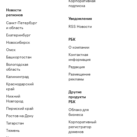
Корпоративная
подписка
Новости
регионов
Уведомления
Санкт-Петербург
RSS Новости
и область
Екатеринбург
РБК
Новосибирск
О компании
Омск
Контактная
Башкортостан
информация
Вологодская
Редакция
область
Размещение
Калининград
рекламы
Краснодарский
край
Другие
Нижний
продукты
Новгород
РБК
Пермский край
Облако для
бизнеса
Ростов-на-Дону
Корпоративный
Татарстан
регистратор
Тюмень
доменов