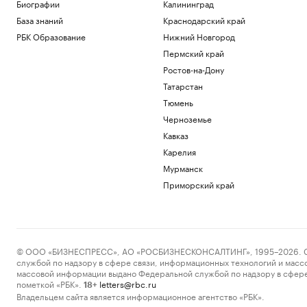
Биографии
Калининград
котировки
База знаний
Краснодарский край
Инвестиции
Новый Audi Q9 против Mercedes-Benz
РБК Образование
Нижний Новгород
GLS и BMW X7. Сравнение, мнения и
Пермский край
цены
Ростов-на-Дону
Авто
Татарстан
Беспилотник задел кран и упал на
крышу строящегося дома в Уфе
Тюмень
Политика
Черноземье
NYT узнала, что наследник Estée
Кавказ
Lauder «закрыл кошелек» для партии
Трампа
Карелия
Политика
Мурманск
Дептранс назвал причину сбоя в
Приморский край
движении трамваев на севере Москвы
Общество
Загрузить еще
© ООО «БИЗНЕСПРЕСС», АО «РОСБИЗНЕСКОНСАЛТИНГ», 1995–2026. Сообщ
службой по надзору в сфере связи, информационных технологий и масс
массовой информации выдано Федеральной службой по надзору в сфере
пометкой «РБК».
letters@rbc.ru
18+
Владельцем сайта является информационное агентство «РБК».