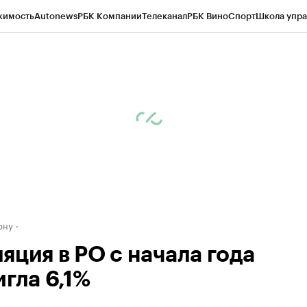
жимость
Autonews
РБК Компании
Телеканал
РБК Вино
Спорт
Школа упра
д
Стиль
Крипто
РБК Бизнес-среда
Дискуссионный клуб
Исследования
К
рагентов
Политика
Экономика
Бизнес
Технологии и медиа
Финансы
Рын
ону
яция в РО с начала года
гла 6,1%