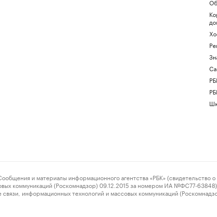
Об
Ко
до
Хо
Ре
Зн
Са
РБ
РБ
Шк
ения и материалы информационного агентства «РБК» (свидетельство о 
овых коммуникаций (Роскомнадзор) 09.12.2015 за номером ИА №ФС77-63848) 
 связи, информационных технологий и массовых коммуникаций (Роскомнадз