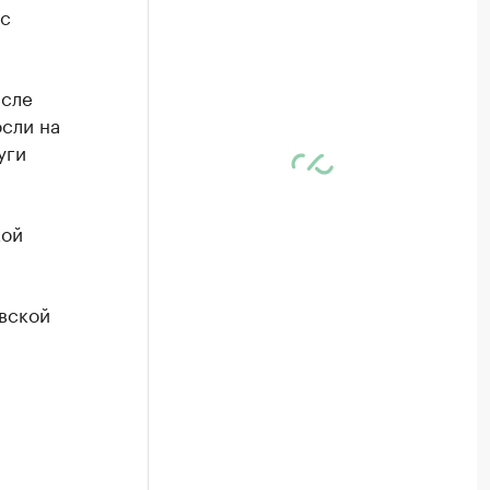
кс
исле
осли на
уги
кой
овской