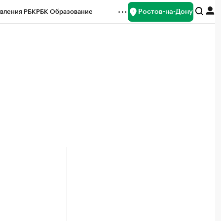
Ростов-на-Дону
вления РБК
РБК Образование
редитные рейтинги
Франшизы
Газета
ок наличной валюты