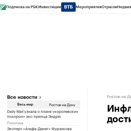
Подписка на РБК
Инвестиции
Мероприятия
Отрасли
Недви
РБК Курсы
РБК Life
Тренды
Визионеры
Национальные проекты
Горо
Спецпроекты СПб
Конференции СПб
Спецпроекты
Проверка конт
Ростов-на-Д
Все новости
Ростов-на-Дону
Весь мир
Инфл
Daily Mail узнала о плане «королевских
похорон» экс-принца Эндрю
дости
Политика
Эксперт «Альфа-Денег» Фурзикова