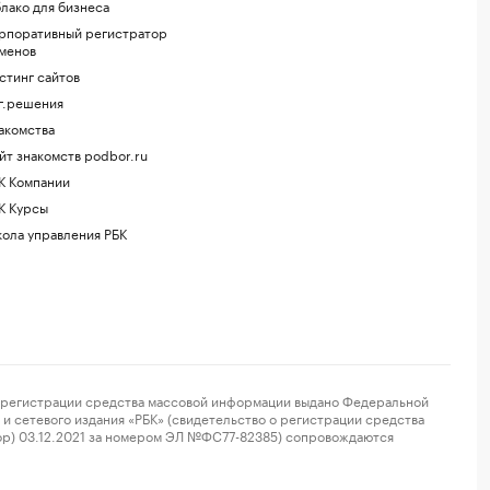
лако для бизнеса
рпоративный регистратор
менов
стинг сайтов
г.решения
акомства
йт знакомств podbor.ru
К Компании
К Курсы
ола управления РБК
регистрации средства массовой информации выдано Федеральной
и сетевого издания «РБК» (свидетельство о регистрации средства
ор) 03.12.2021 за номером ЭЛ №ФС77-82385) сопровождаются