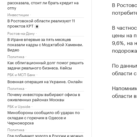
рассказала, стоит ли брать кредит на
В Ростовс
отпу
потребите
Инвестиции
В Ростовской области реализуют 11
проектов КРТ
В частнос
Ростов-на-Дону
цены на п
В Иране впервые за пять месяцев
9,6%, на 
показали кадры с Моджтабой Хаменеи.
подорожа
Видео
Политика
Как облигационный долг помог решить
По данным
задачи реального бизнеса. Кейсы
области с
РБК и МСП Банк
Военная операция на Украине. Онлайн
Напомним,
Политика
Почему инвесторы выбирают офисы в
области в
оживленных районах Москвы
РБК и Upside
Минобороны сообщило об ударах по
складам с горючим в Одессе и
Черноморске
Политика
Где добывают золото в России и можно