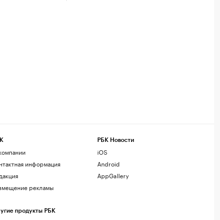
К
РБК Новости
компании
iOS
нтактная информация
Android
дакция
AppGallery
змещение рекламы
угие продукты РБК