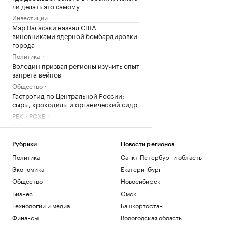
ли делать это самому
Инвестиции
Мэр Нагасаки назвал США
виновниками ядерной бомбардировки
города
Политика
Володин призвал регионы изучить опыт
запрета вейпов
Общество
Гастрогид по Центральной России:
сыры, крокодилы и органический сидр
РБК и РСХБ
В Румынии затопили четыре баржи в
рукаве Дуная для подачи воды на АЭС
Общество
Рубрики
Новости регионов
Десятки человек погибли при лобовом
Политика
Санкт-Петербург и область
ДТП с двумя автобусами в Нигере
Экономика
Екатеринбург
Общество
Общество
Новосибирск
Бинго Нолана: 9 интересных фактов об
Бизнес
Омск
«Одиссее»
Общество
Технологии и медиа
Башкортостан
Дивидендные гэпы в 2026 году: две
Финансы
Вологодская область
трети акций уже восстановили