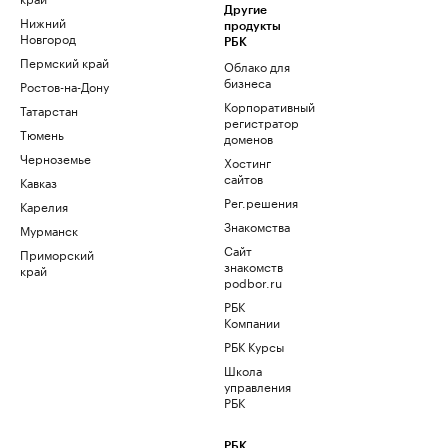
Другие
Нижний
продукты
Новгород
РБК
Пермский край
Облако для
бизнеса
Ростов-на-Дону
Корпоративный
Татарстан
регистратор
Тюмень
доменов
Черноземье
Хостинг
сайтов
Кавказ
Рег.решения
Карелия
Знакомства
Мурманск
Сайт
Приморский
знакомств
край
podbor.ru
РБК
Компании
РБК Курсы
Школа
управления
РБК
РБК