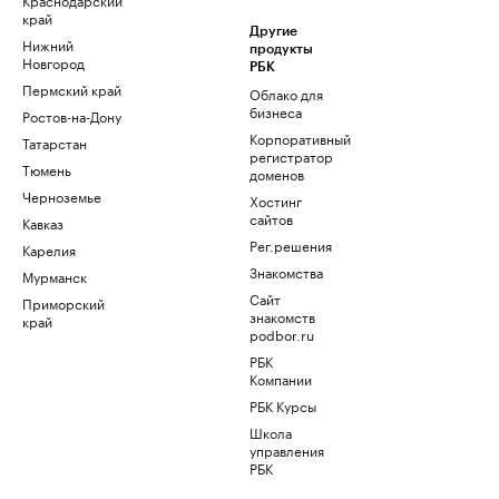
край
Другие
Нижний
продукты
Новгород
РБК
Пермский край
Облако для
бизнеса
Ростов-на-Дону
Корпоративный
Татарстан
регистратор
Тюмень
доменов
Черноземье
Хостинг
сайтов
Кавказ
Рег.решения
Карелия
Знакомства
Мурманск
Сайт
Приморский
знакомств
край
podbor.ru
РБК
Компании
РБК Курсы
Школа
управления
РБК