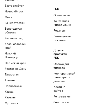
Екатеринбург
РБК
Новосибирск
О компании
Омск
Контактная
Башкортостан
информация
Вологодская
Редакция
область
Размещение
Калининград
рекламы
Краснодарский
край
Другие
Нижний
продукты
Новгород
РБК
Пермский край
Облако для
бизнеса
Ростов-на-Дону
Корпоративный
Татарстан
регистратор
Тюмень
доменов
Черноземье
Хостинг
сайтов
Кавказ
Рег.решения
Карелия
Знакомства
Мурманск