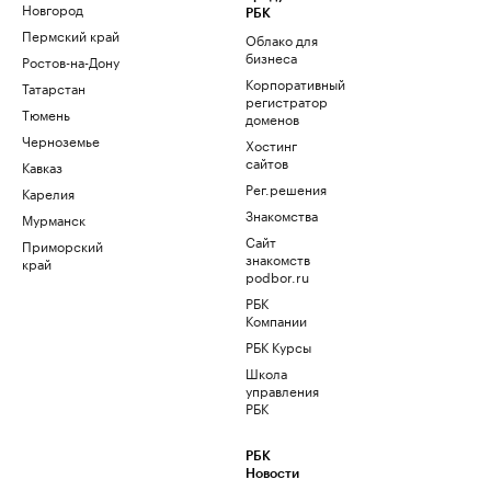
Новгород
РБК
Пермский край
Облако для
бизнеса
Ростов-на-Дону
Корпоративный
Татарстан
регистратор
Тюмень
доменов
Черноземье
Хостинг
сайтов
Кавказ
Рег.решения
Карелия
Знакомства
Мурманск
Сайт
Приморский
знакомств
край
podbor.ru
РБК
Компании
РБК Курсы
Школа
управления
РБК
РБК
Новости