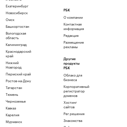
Екатеринбург
РБК
Новосибирск
О компании
Омск
Контактная
Башкортостан
информация
Вологодская
Редакция
область
Размещение
Калининград
рекламы
Краснодарский
край
Другие
Нижний
продукты
Новгород
РБК
Пермский край
Облако для
бизнеса
Ростов-на-Дону
Корпоративный
Татарстан
регистратор
Тюмень
доменов
Черноземье
Хостинг
сайтов
Кавказ
Рег.решения
Карелия
Знакомства
Мурманск
Сайт