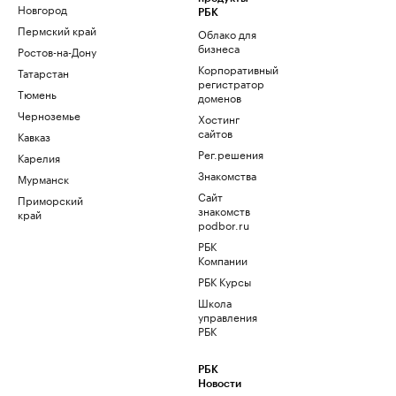
Новгород
РБК
Пермский край
Облако для
бизнеса
Ростов-на-Дону
Корпоративный
Татарстан
регистратор
Тюмень
доменов
Черноземье
Хостинг
сайтов
Кавказ
Рег.решения
Карелия
Знакомства
Мурманск
Сайт
Приморский
знакомств
край
podbor.ru
РБК
Компании
РБК Курсы
Школа
управления
РБК
РБК
Новости