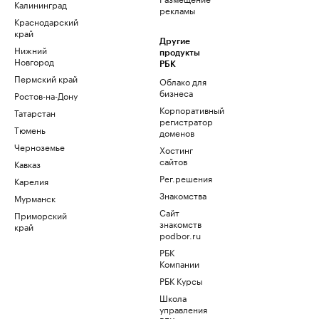
Калининград
рекламы
Краснодарский
край
Другие
Нижний
продукты
Новгород
РБК
Пермский край
Облако для
бизнеса
Ростов-на-Дону
Корпоративный
Татарстан
регистратор
Тюмень
доменов
Черноземье
Хостинг
сайтов
Кавказ
Рег.решения
Карелия
Знакомства
Мурманск
Сайт
Приморский
знакомств
край
podbor.ru
РБК
Компании
РБК Курсы
Школа
управления