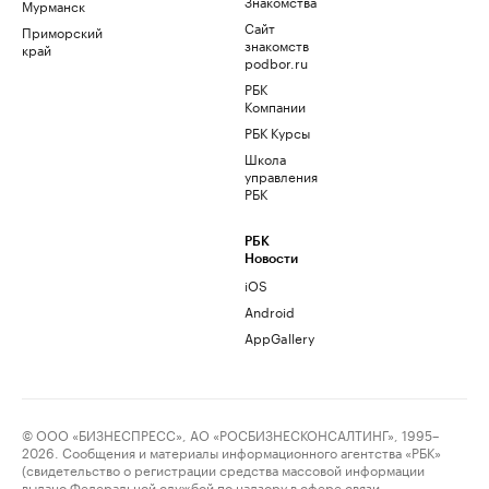
Знакомства
Мурманск
Сайт
Приморский
знакомств
край
podbor.ru
РБК
Компании
РБК Курсы
Школа
управления
РБК
РБК
Новости
iOS
Android
AppGallery
© ООО «БИЗНЕСПРЕСС», АО «РОСБИЗНЕСКОНСАЛТИНГ», 1995–
2026. Сообщения и материалы информационного агентства «РБК»
(свидетельство о регистрации средства массовой информации
выдано Федеральной службой по надзору в сфере связи,