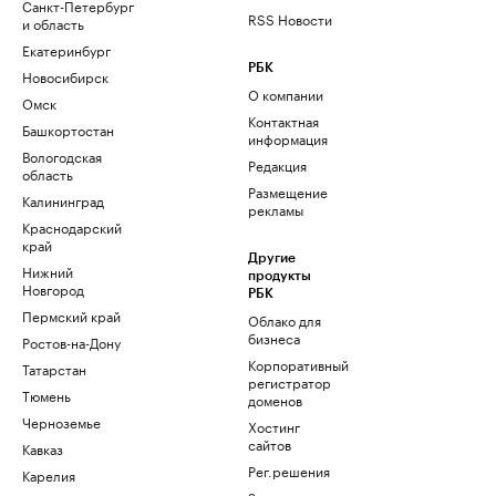
Санкт-Петербург
RSS Новости
и область
Екатеринбург
РБК
Новосибирск
О компании
Омск
Контактная
Башкортостан
информация
Вологодская
Редакция
область
Размещение
Калининград
рекламы
Краснодарский
край
Другие
Нижний
продукты
Новгород
РБК
Пермский край
Облако для
бизнеса
Ростов-на-Дону
Корпоративный
Татарстан
регистратор
Тюмень
доменов
Черноземье
Хостинг
сайтов
Кавказ
Рег.решения
Карелия