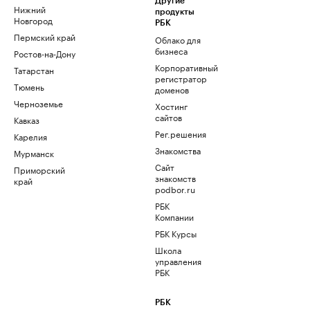
Другие
Нижний
продукты
Новгород
РБК
Пермский край
Облако для
бизнеса
Ростов-на-Дону
Корпоративный
Татарстан
регистратор
Тюмень
доменов
Черноземье
Хостинг
сайтов
Кавказ
Рег.решения
Карелия
Знакомства
Мурманск
Сайт
Приморский
знакомств
край
podbor.ru
РБК
Компании
РБК Курсы
Школа
управления
РБК
РБК