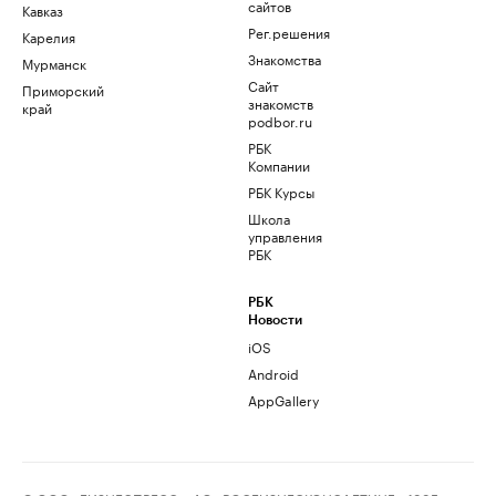
сайтов
Кавказ
Рег.решения
Карелия
Знакомства
Мурманск
Сайт
Приморский
знакомств
край
podbor.ru
РБК
Компании
РБК Курсы
Школа
управления
РБК
РБК
Новости
iOS
Android
AppGallery