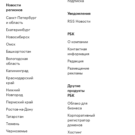
подписка
Новости
регионов
Уведомления
Санкт-Петербург
RSS Новости
и область
Екатеринбург
РБК
Новосибирск
О компании
Омск
Контактная
Башкортостан
информация
Вологодская
Редакция
область
Размещение
Калининград
рекламы
Краснодарский
край
Другие
Нижний
продукты
Новгород
РБК
Пермский край
Облако для
бизнеса
Ростов-на-Дону
Корпоративный
Татарстан
регистратор
Тюмень
доменов
Черноземье
Хостинг