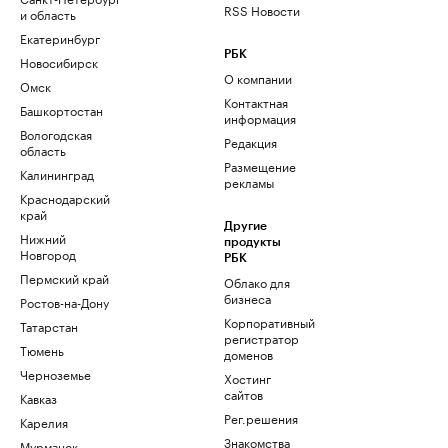
RSS Новости
и область
Екатеринбург
РБК
Новосибирск
О компании
Омск
Контактная
Башкортостан
информация
Вологодская
Редакция
область
Размещение
Калининград
рекламы
Краснодарский
край
Другие
Нижний
продукты
Новгород
РБК
Пермский край
Облако для
бизнеса
Ростов-на-Дону
Корпоративный
Татарстан
регистратор
Тюмень
доменов
Черноземье
Хостинг
сайтов
Кавказ
Рег.решения
Карелия
Знакомства
Мурманск