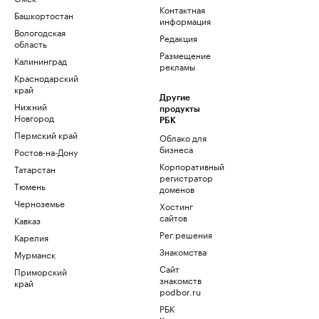
Контактная
Башкортостан
информация
Вологодская
Редакция
область
Размещение
Калининград
рекламы
Краснодарский
край
Другие
Нижний
продукты
Новгород
РБК
Пермский край
Облако для
бизнеса
Ростов-на-Дону
Корпоративный
Татарстан
регистратор
Тюмень
доменов
Черноземье
Хостинг
сайтов
Кавказ
Рег.решения
Карелия
Знакомства
Мурманск
Сайт
Приморский
знакомств
край
podbor.ru
РБК