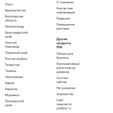
О компании
Омск
Контактная
Башкортостан
информация
Вологодская
Редакция
область
Размещение
Калининград
рекламы
Краснодарский
край
Другие
Нижний
продукты
Новгород
РБК
Пермский край
Облако для
бизнеса
Ростов-на-Дону
Корпоративный
Татарстан
регистратор
Тюмень
доменов
Черноземье
Хостинг
сайтов
Кавказ
Рег.решения
Карелия
Знакомства
Мурманск
Сайт
Приморский
знакомств
край
podbor.ru