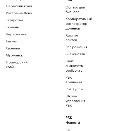
Пермский край
Облако для
бизнеса
Ростов-на-Дону
Корпоративный
Татарстан
регистратор
Тюмень
доменов
Черноземье
Хостинг
сайтов
Кавказ
Рег.решения
Карелия
Знакомства
Мурманск
Сайт
Приморский
знакомств
край
podbor.ru
РБК
Компании
РБК Курсы
Школа
управления
РБК
РБК
Новости
iOS