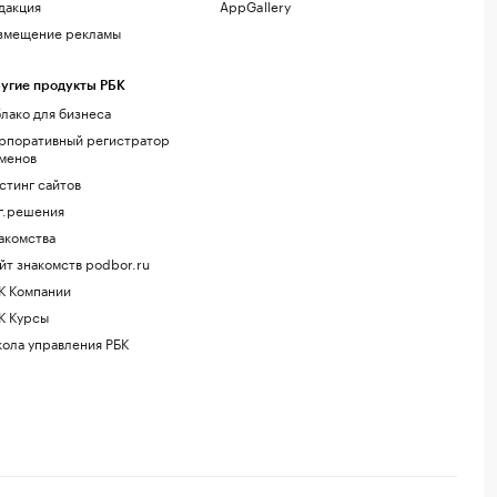
дакция
AppGallery
змещение рекламы
угие продукты РБК
лако для бизнеса
рпоративный регистратор
менов
стинг сайтов
г.решения
акомства
йт знакомств podbor.ru
К Компании
К Курсы
ола управления РБК