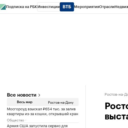
Подписка на РБК
Инвестиции
Мероприятия
Отрасли
Недви
РБК Курсы
РБК Life
Тренды
Визионеры
Национальные проекты
Горо
Спецпроекты СПб
Конференции СПб
Спецпроекты
Проверка конт
Ростов-на-Д
Все новости
Ростов-на-Дону
Весь мир
Рост
Мосгорсуд взыскал ₽654 тыс. за залив
квартиры из-за кошки, открывшей кран
выст
Общество
Армия США запустила сервис для