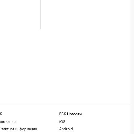
К
РБК Новости
компании
iOS
нтактная информация
Android