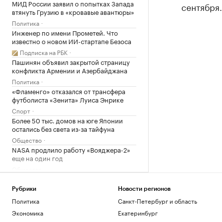
МИД России заявил о попытках Запада
сентября.
втянуть Грузию в «кровавые авантюры»
Политика
Инженер по имени Прометей. Что
известно о новом ИИ-стартапе Безоса
Подписка на РБК
Пашинян объявил закрытой страницу
конфликта Армении и Азербайджана
Политика
«Фламенго» отказался от трансфера
футболиста «Зенита» Луиса Энрике
Спорт
Более 50 тыс. домов на юге Японии
остались без света из-за тайфуна
Общество
NASA продлило работу «Вояджера-2»
еще на один год
Общество
Axios рассказал, как Трамп оказался в
ловушке из-за войны и памятников
Рубрики
Новости регионов
Политика
Политика
Санкт-Петербург и область
✍🏻 Насколько ваш авторитет зависит от
Экономика
Екатеринбург
атрибутов престижа? Проверьте себя