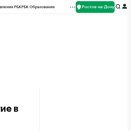
Ростов-на-Дону
вления РБК
РБК Образование
редитные рейтинги
Франшизы
Газета
ок наличной валюты
ие в