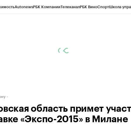
жимость
Autonews
РБК Компании
Телеканал
РБК Вино
Спорт
Школа упра
д
Стиль
Крипто
РБК Бизнес-среда
Дискуссионный клуб
Исследования
К
рагентов
Политика
Экономика
Бизнес
Технологии и медиа
Финансы
Рын
ону
овская область примет участ
авке «Экспо-2015» в Милане