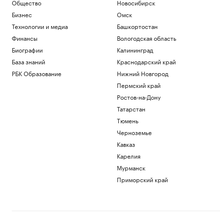
Общество
Новосибирск
Бизнес
Омск
FT узнала об «убежище от
апокалипсиса» в Аргентине для IT-
Технологии и медиа
Башкортостан
миллиардеров
Финансы
Вологодская область
Общество
Биографии
Калининград
Как Петербургская биржа влияет на
бизнес и экономику
База знаний
Краснодарский край
РБК и Петербургская Биржа
РБК Образование
Нижний Новгород
Тренер сборной сообщил, кто заменит
Пермский край
Мельникову и других лидеров на ЧЕ
Ростов-на-Дону
Спорт
Татарстан
✍🏻 Сколько вам стоит привычка искать
идеальное решение? Проверьте себя
Тюмень
Черноземье
Кавказ
Загрузить еще
Карелия
Мурманск
Приморский край