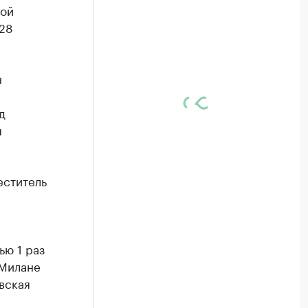
ной
 28
н
д
я
еститель
ю 1 раз
 Милане
вская