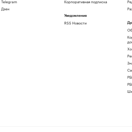
Telegram
Корпоративная подписка
Ре
Дзен
Ра
Уведомления
RSS Новости
Др
Об
Ко
до
Хо
Ре
Зн
Са
РБ
РБ
Шк