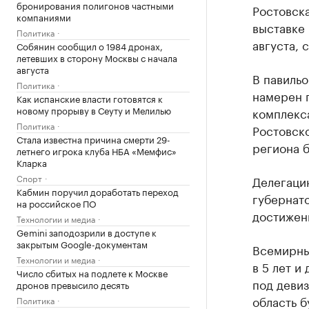
бронирования полигонов частными
Ростовска
компаниями
выставке 
Политика
августа, 
Собянин сообщил о 1984 дронах,
летевших в сторону Москвы с начала
августа
В павильо
Политика
намерен 
Как испанские власти готовятся к
новому прорыву в Сеуту и Мелилью
комплекса
Политика
Ростовско
Стала известна причина смерти 29-
региона б
летнего игрока клуба НБА «Мемфис»
Кларка
Спорт
Делегацию
Кабмин поручил доработать переход
губернато
на российское ПО
достижени
Технологии и медиа
Gemini заподозрили в доступе к
закрытым Google-документам
Всемирны
Технологии и медиа
в 5 лет и
Число сбитых на подлете к Москве
под девиз
дронов превысило десять
область б
Политика