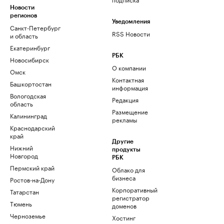
Новости
регионов
Уведомления
Санкт-Петербург
RSS Новости
и область
Екатеринбург
РБК
Новосибирск
О компании
Омск
Контактная
Башкортостан
информация
Вологодская
Редакция
область
Размещение
Калининград
рекламы
Краснодарский
край
Другие
Нижний
продукты
Новгород
РБК
Пермский край
Облако для
бизнеса
Ростов-на-Дону
Корпоративный
Татарстан
регистратор
Тюмень
доменов
Черноземье
Хостинг