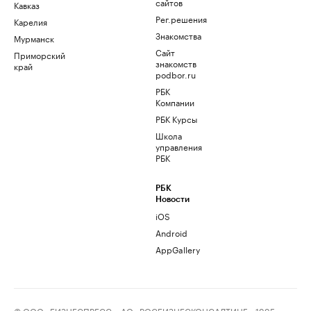
сайтов
Кавказ
Рег.решения
Карелия
Знакомства
Мурманск
Сайт
Приморский
знакомств
край
podbor.ru
РБК
Компании
РБК Курсы
Школа
управления
РБК
РБК
Новости
iOS
Android
AppGallery
© ООО «БИЗНЕСПРЕСС», АО «РОСБИЗНЕСКОНСАЛТИНГ», 1995–