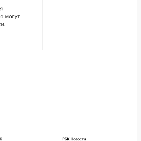
я
е могут
и.
К
РБК Новости