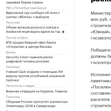
сырьевая биржа страны
РБК и Петербургская Биржа
Министер
Верховный суд сообщил об иске о
снятии «Яблока» с выборов
млн руб. 
Политика
строител
Объем запасов русского осетра в
«Южный»,
Азовском море вырос вдвое за год
госзакупо
Ростов-на-Дону
ВТБ продал бывший офис банка
«Открытие» в центре Москвы
Победител
Бизнес
должны б
Security Vision оценила риски
цифровой гигиены россиян
госконтр
Компании
Ученые США создали с помощью ИИ
Исполните
вирусы против устойчивой кишечной
памятника
палочки
Технологии и медиа
«Поселени
Военная операция на Украине. Главное
составлен
Политика
раскопок 
Сборные России пропустят шахматную
строител
Олимпиаду-2026 в Самарканде
Спорт