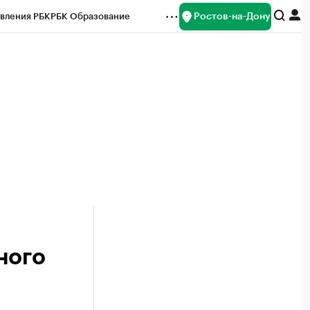
Ростов-на-Дону
вления РБК
РБК Образование
редитные рейтинги
Франшизы
Газета
ок наличной валюты
ного