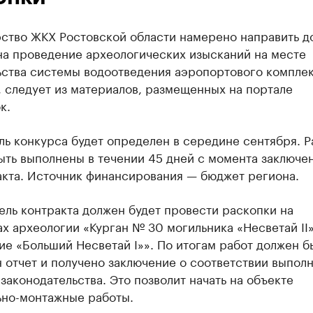
ство ЖКХ Ростовской области намерено направить до
на проведение археологических изысканий на месте
ьства системы водоотведения аэропортового компле
 следует из материалов, размещенных на портале
к.
ь конкурса будет определен в середине сентября. Р
ыть выполнены в течении 45 дней с момента заключе
акта. Источник финансирования — бюджет региона.
ль контракта должен будет провести раскопки на
х археологии «Курган № 30 могильника «Несветай II»
е «Больший Несветай I»». По итогам работ должен б
 отчет и получено заключение о соответствии выпол
законодательства. Это позволит начать на объекте
ьно-монтажные работы.