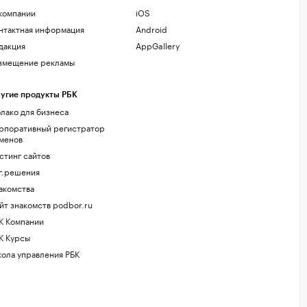
компании
iOS
нтактная информация
Android
дакция
AppGallery
змещение рекламы
угие продукты РБК
лако для бизнеса
рпоративный регистратор
менов
стинг сайтов
г.решения
акомства
йт знакомств podbor.ru
К Компании
К Курсы
ола управления РБК