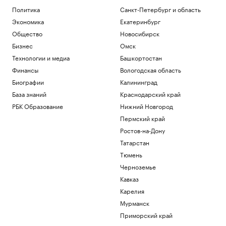
РБК и РСХБ
Политика
Санкт-Петербург и область
Bloomberg сообщило о «неожиданных»
$22 млрд у Ким Чен Ына
Экономика
Екатеринбург
Политика
Общество
Новосибирск
Страхование вкладов в банках: сумма
Бизнес
Омск
возмещения, что такое АСВ
Технологии и медиа
Башкортостан
Инвестиции
Финансы
Вологодская область
Доходы санаториев Дона выросли в 2,7
раза в первом полугодии 2026 г.
Биографии
Калининград
Ростов-на-Дону
База знаний
Краснодарский край
Пришли в движение биткоины из 2011
РБК Образование
Нижний Новгород
года. Их владелец в плюсе на $10 млн
Пермский край
Крипто
Ростов-на-Дону
Загрузить еще
Татарстан
Тюмень
Черноземье
Кавказ
Карелия
Мурманск
Приморский край