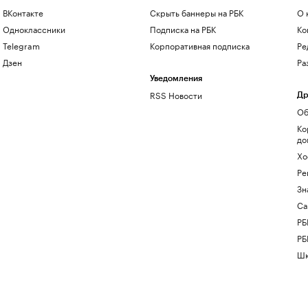
ВКонтакте
Скрыть баннеры на РБК
О 
Одноклассники
Подписка на РБК
Ко
Telegram
Корпоративная подписка
Ре
Дзен
Ра
Уведомления
RSS Новости
Др
Об
Ко
до
Хо
Ре
Зн
Са
РБ
РБ
Шк