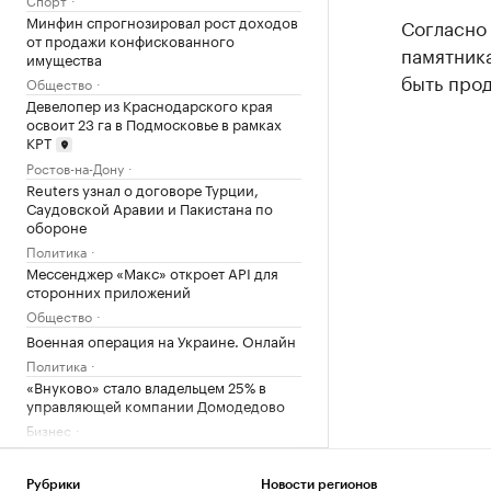
Минфин спрогнозировал рост доходов
Согласно 
от продажи конфискованного
памятника
имущества
быть прод
Общество
Девелопер из Краснодарского края
освоит 23 га в Подмосковье в рамках
КРТ
Ростов-на-Дону
Reuters узнал о договоре Турции,
Саудовской Аравии и Пакистана по
обороне
Политика
Мессенджер «Макс» откроет API для
сторонних приложений
Общество
Военная операция на Украине. Онлайн
Политика
«Внуково» стало владельцем 25% в
управляющей компании Домодедово
Бизнес
Пляжи, замки, марципан: гастрогид по
Калининградской области
Рубрики
Новости регионов