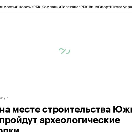
жимость
Autonews
РБК Компании
Телеканал
РБК Вино
Спорт
Школа упра
д
Стиль
Крипто
РБК Бизнес-среда
Дискуссионный клуб
Исследования
К
рагентов
Политика
Экономика
Бизнес
Технологии и медиа
Финансы
Рын
ону
 на месте строительства Юж
 пройдут археологические
опки