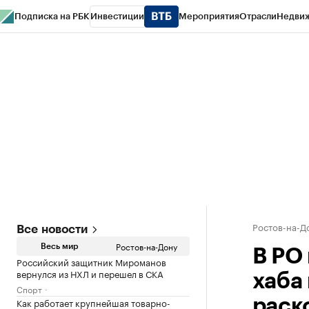
Подписка на РБК
Инвестиции
Мероприятия
Отрасли
Недви
РБК Курсы
РБК Life
Тренды
Визионеры
Национальные проекты
Горо
Спецпроекты СПб
Конференции СПб
Спецпроекты
Проверка конт
Ростов-на-Д
Все новости
Ростов-на-Дону
Весь мир
В РО
Российский защитник Мироманов
вернулся из НХЛ и перешел в СКА
хаба
Спорт
Как работает крупнейшая товарно-
раск