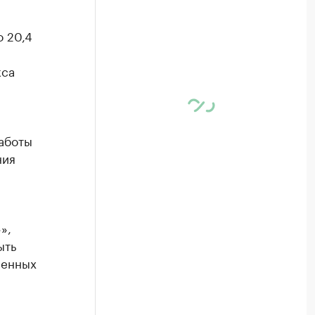
 20,4
кса
аботы
ния
»,
ыть
ненных