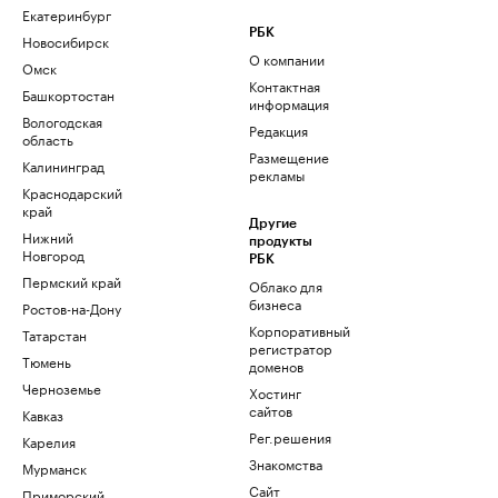
Екатеринбург
РБК
Новосибирск
О компании
Омск
Контактная
Башкортостан
информация
Вологодская
Редакция
область
Размещение
Калининград
рекламы
Краснодарский
край
Другие
Нижний
продукты
Новгород
РБК
Пермский край
Облако для
бизнеса
Ростов-на-Дону
Корпоративный
Татарстан
регистратор
Тюмень
доменов
Черноземье
Хостинг
сайтов
Кавказ
Рег.решения
Карелия
Знакомства
Мурманск
Сайт
Приморский