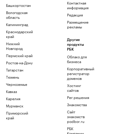
Контактная
Башкортостан
информация
Вологодская
Редакция
область
Размещение
Калининград
рекламы
Краснодарский
край
Другие
Нижний
продукты
Новгород
РБК
Пермский край
Облако для
бизнеса
Ростов-на-Дону
Корпоративный
Татарстан
регистратор
Тюмень
доменов
Черноземье
Хостинг
сайтов
Кавказ
Рег.решения
Карелия
Знакомства
Мурманск
Сайт
Приморский
знакомств
край
podbor.ru
РБК
Компании