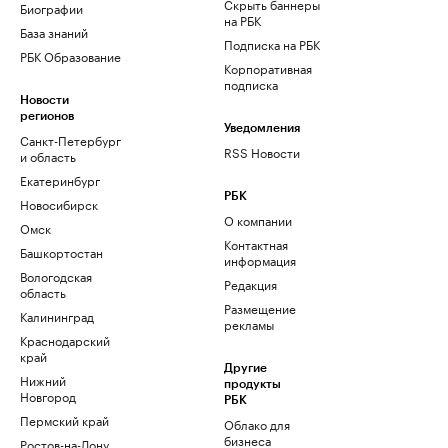
Скрыть баннеры
Биографии
на РБК
База знаний
Подписка на РБК
РБК Образование
Корпоративная
подписка
Новости
регионов
Уведомления
Санкт-Петербург
RSS Новости
и область
Екатеринбург
РБК
Новосибирск
О компании
Омск
Контактная
Башкортостан
информация
Вологодская
Редакция
область
Размещение
Калининград
рекламы
Краснодарский
край
Другие
Нижний
продукты
Новгород
РБК
Пермский край
Облако для
бизнеса
Ростов-на-Дону