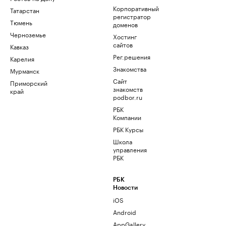
Корпоративный
Татарстан
регистратор
Тюмень
доменов
Черноземье
Хостинг
сайтов
Кавказ
Рег.решения
Карелия
Знакомства
Мурманск
Сайт
Приморский
знакомств
край
podbor.ru
РБК
Компании
РБК Курсы
Школа
управления
РБК
РБК
Новости
iOS
Android
AppGallery