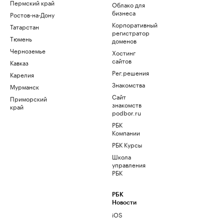
Пермский край
Облако для
бизнеса
Ростов-на-Дону
Корпоративный
Татарстан
регистратор
Тюмень
доменов
Черноземье
Хостинг
сайтов
Кавказ
Рег.решения
Карелия
Знакомства
Мурманск
Сайт
Приморский
знакомств
край
podbor.ru
РБК
Компании
РБК Курсы
Школа
управления
РБК
РБК
Новости
iOS