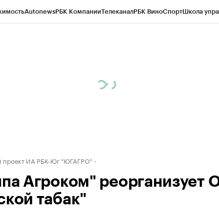
жимость
Autonews
РБК Компании
Телеканал
РБК Вино
Спорт
Школа упра
д
Стиль
Крипто
РБК Бизнес-среда
Дискуссионный клуб
Исследования
К
рагентов
Политика
Экономика
Бизнес
Технологии и медиа
Финансы
Рын
 проект ИА РБК-Юг "ЮГАГРО"
ппа Агроком" реорганизует 
ской табак"