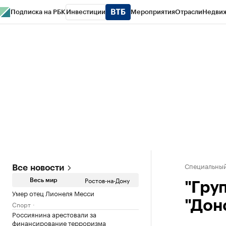
Подписка на РБК
Инвестиции
Мероприятия
Отрасли
Недви
РБК Курсы
РБК Life
Тренды
Визионеры
Национальные проекты
Горо
Спецпроекты СПб
Конференции СПб
Спецпроекты
Проверка конт
Специальный
Все новости
Ростов-на-Дону
Весь мир
"Гру
Умер отец Лионеля Месси
"Дон
Спорт
Россиянина арестовали за
финансирование терроризма