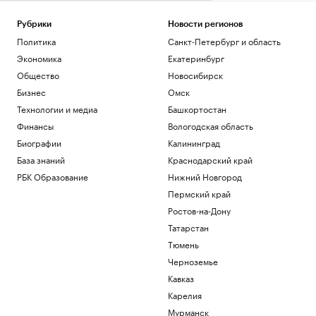
Белгородский оперштаб назвал число
пострадавших за сутки при атаках ВСУ
Рубрики
Новости регионов
Политика
Политика
Санкт-Петербург и область
В Ассоциации футбола Аргентины
Экономика
Екатеринбург
призвали оставить Месси в покое после
Общество
Новосибирск
ЧМ
Бизнес
Омск
Спорт
Мяч, которым Марадона забил гол
Технологии и медиа
Башкортостан
«рукой Бога», выставят на аукцион
Финансы
Вологодская область
Общество
Биографии
Калининград
В Красноярском крае начали поиски
База знаний
Краснодарский край
семьи с ребенком, пропавшей на реке
Кан
РБК Образование
Нижний Новгород
Общество
Пермский край
Ростов-на-Дону
Загрузить еще
Татарстан
Тюмень
Черноземье
Кавказ
Карелия
Мурманск