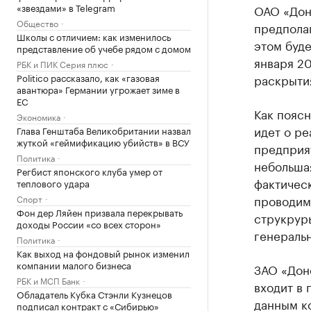
«звездами» в Telegram
ОАО «Донс
Общество
предпола
Школы с отличием: как изменилось
этом буд
представление об учебе рядом с домом
января 20
РБК и ПИК Серия плюс
Politico рассказало, как «газовая
раскрыти
авантюра» Германии угрожает зиме в
ЕС
Как поясн
Экономика
идет о ре
Глава Генштаба Великобритании назвал
жуткой «геймификацию убийств» в ВСУ
предприят
Политика
небольшая
Регбист японского клуба умер от
фактичес
теплового удара
проводим
Спорт
Фон дер Ляйен призвала перекрывать
струкруры
доходы России «со всех сторон»
генераль
Политика
Как выход на фондовый рынок изменил
компании малого бизнеса
ЗАО «Дон
РБК и МСП Банк
входит в 
Обладатель Кубка Стэнли Кузнецов
данным ко
подписал контракт с «Сибирью»