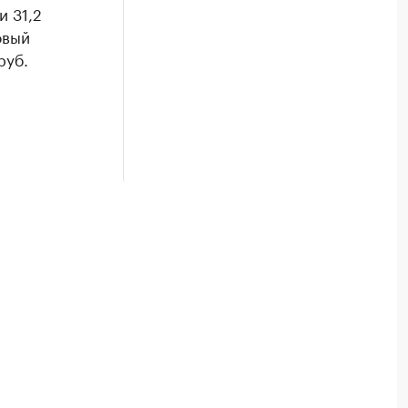
и 31,2
овый
руб.