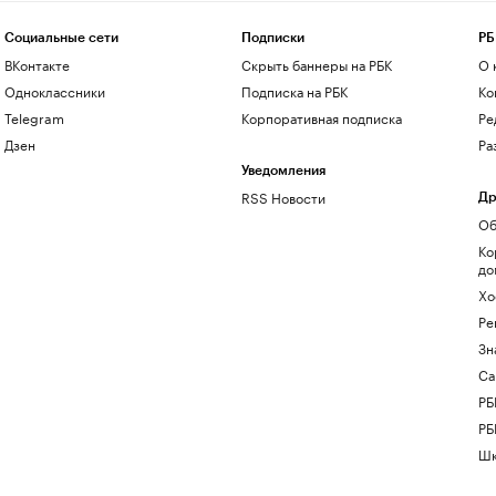
Социальные сети
Подписки
РБ
ВКонтакте
Скрыть баннеры на РБК
О 
Одноклассники
Подписка на РБК
Ко
Telegram
Корпоративная подписка
Ре
Дзен
Ра
Уведомления
RSS Новости
Др
Об
Ко
до
Хо
Ре
Зн
Са
РБ
РБ
Шк