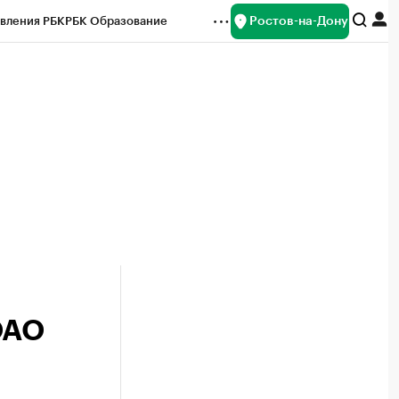
Ростов-на-Дону
вления РБК
РБК Образование
редитные рейтинги
Франшизы
Газета
ок наличной валюты
ОАО