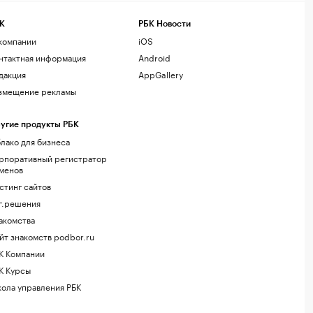
К
РБК Новости
компании
iOS
нтактная информация
Android
дакция
AppGallery
змещение рекламы
угие продукты РБК
лако для бизнеса
рпоративный регистратор
менов
стинг сайтов
г.решения
акомства
йт знакомств podbor.ru
К Компании
К Курсы
ола управления РБК