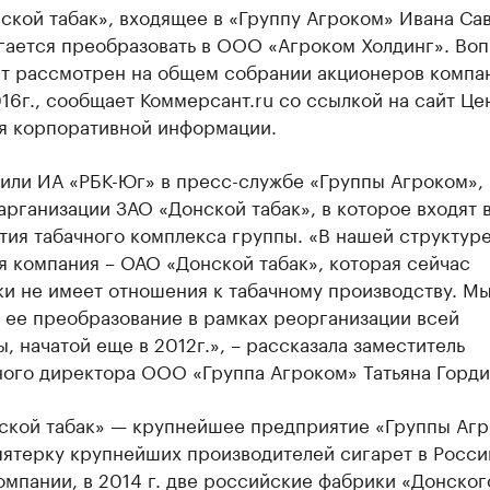
кой табак», входящее в «Группу Агроком» Ивана Сав
гается преобразовать в ООО «Агроком Холдинг». Воп
ет рассмотрен на общем собрании акционеров компа
16г., сообщает Коммерсант.ru со ссылкой на сайт Це
я корпоративной информации.
или ИА «РБК-Юг» в пресс-службе «Группы Агроком», 
арганизации ЗАО «Донской табак», в которое входят 
ия табачного комплекса группы. «В нашей структуре
 компания – ОАО «Донской табак», которая сейчас
ки не имеет отношения к табачному производству. М
 ее преобразование в рамках реорганизации всей
, начатой еще в 2012г.», – рассказала заместитель
ного директора ООО «Группа Агроком» Татьяна Горди
ской табак» — крупнейшее предприятие «Группы Агр
пятерку крупнейших производителей сигарет в Росси
мпании, в 2014 г. две российские фабрики «Донског