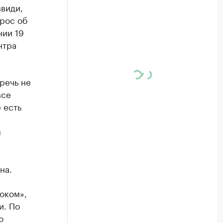
види,
рос об
нии 19
нтра
речь не
все
 есть
ы
на.
оком»,
и. По
о