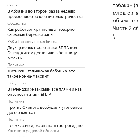
табака» (
Спорт
В Абхазии во второй раз за неделю
млрд сига
произошло отключение электричества
объем про
Общество
Чистый об
Как работает крупнейшая товарно-
сырьевая биржа страны
\
РБК и Петербургская Биржа
Двух девочек после атаки БПЛА под
Геленджиком доставили в больницу
Москвы
Политика
Жить как итальянская бабушка: что
такое нонна-максинг
Общество
В Геленджике закрыли все пляжи из-за
опасности атаки БПЛА
Политика
Против Сийярто возбудили уголовное
дело о взятках
Политика
Пляжи, замки, марципан: гастрогид по
Калининградской области
РБК и РСХБ