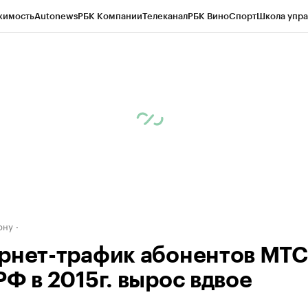
жимость
Autonews
РБК Компании
Телеканал
РБК Вино
Спорт
Школа упра
д
Стиль
Крипто
РБК Бизнес-среда
Дискуссионный клуб
Исследования
К
рагентов
Политика
Экономика
Бизнес
Технологии и медиа
Финансы
Рын
ону
рнет-трафик абонентов МТС
РФ в 2015г. вырос вдвое