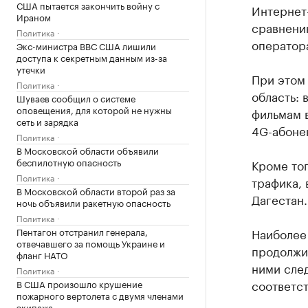
США пытается закончить войну с
Интернет-
Ираном
сравнению
Политика
оператор
Экс-министра ВВС США лишили
доступа к секретным данным из-за
утечки
При этом
Политика
область: 
Шуваев сообщил о системе
оповещения, для которой не нужны
фильмам в
сеть и зарядка
4G-абоне
Политика
В Московской области объявили
беспилотную опасность
Кроме тог
Политика
трафика, 
В Московской области второй раз за
Дагестан.
ночь объявили ракетную опасность
Политика
Пентагон отстранил генерала,
Наиболее
отвечавшего за помощь Украине и
продолжит
фланг НАТО
ними след
Политика
соответст
В США произошло крушение
пожарного вертолета с двумя членами
экипажа