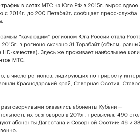
трафик в сетях МТС на Юге РФ в 2015г. вырос вдвое
 с 2014г. до 200 Петабайт, сообщает пресс-служба
а.
 самым "качающим" регионом Юга России стала Рост
в 2015г. в регионе скачано 31 Терабайт (объем, равны
 HD-качестве). Здесь же проживает наибольшее коли
нтов МТС.
о, в число регионов, лидирующих по приросту интер
вошли Краснодарский край, Северная Осетия, Ставр
 разговорчивыми оказались абоненты Кубани ─
ельность их разговоров в 2015г. превысила 490 стол
уют абоненты Дагестана и Северной Осетии: 46 и 38
венно.