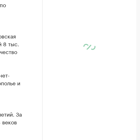
 по
овская
й 8 тыс.
чество
нет-
ополье и
етий. За
 веков