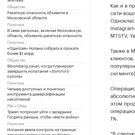
Как и в п
Общество
сети вошл
Ракетную опасность объявили в
Московской области
Однокласс
Политика
Instagra
В семи регионах, включая Московскую
MTSTV, Ya
область, объявили ракетную опасность
Политика
«Одиссея» Нолана собрала в прокате
Также в М
более $1 млрд
клиентов.
Общество
популярны
Bloomberg узнал, когда планируют
завершить испытания «Золотого
сегменте)
купола»
Политика
Операцион
Четыре доступных и понятных
инструмента диверсификации
абсолютн
накоплений
этом прод
РБК и Сбер
операцио
Трамп попросил уйти с заседания
Госдепа раньше, чтобы «вести войну»
1%.
Политика
Испания ввела контроль на границе
"В следую
для путешественников из Италии