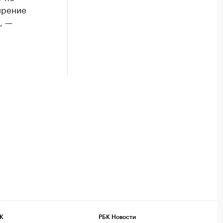
ирение
, —
К
РБК Новости