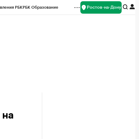
Ростов-на-Дону
вления РБК
РБК Образование
редитные рейтинги
Франшизы
Газета
ок наличной валюты
 на