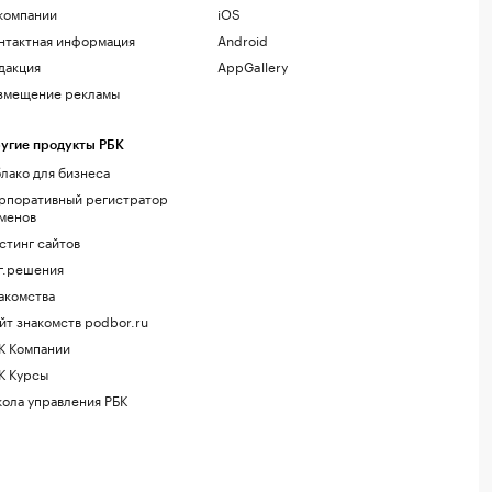
компании
iOS
нтактная информация
Android
дакция
AppGallery
змещение рекламы
угие продукты РБК
лако для бизнеса
рпоративный регистратор
менов
стинг сайтов
г.решения
акомства
йт знакомств podbor.ru
К Компании
К Курсы
ола управления РБК