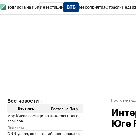
Подписка на РБК
Инвестиции
Мероприятия
Отрасли
Недви
РБК Курсы
РБК Life
Тренды
Визионеры
Национальные проекты
Горо
Спецпроекты СПб
Конференции СПб
Спецпроекты
Проверка конт
Ростов-на-Д
Все новости
Ростов-на-Дону
Весь мир
Инте
Мэр Киева сообщил о пожарах после
взрывов
Юге 
Политика
CNN узнал, как высший военачальник