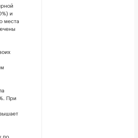
ирной
0%) и
о места
мечены
воих
ом
ла
%. При
евышает
у по