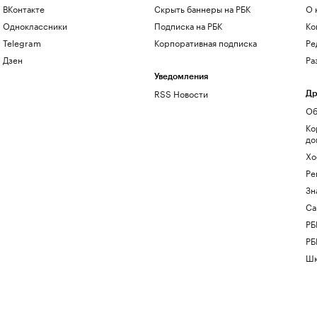
ВКонтакте
Скрыть баннеры на РБК
О 
Одноклассники
Подписка на РБК
Ко
Telegram
Корпоративная подписка
Ре
Дзен
Ра
Уведомления
RSS Новости
Др
Об
Ко
до
Хо
Ре
Зн
Са
РБ
РБ
Шк