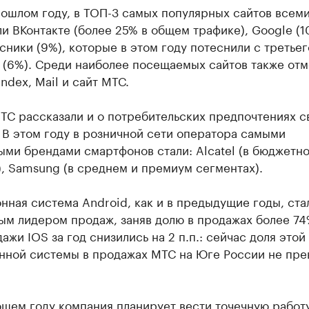
рошлом году, в ТОП-3 самых популярных сайтов всем
и ВКонтакте (более 25% в общем трафике), Google (1
ники (9%), которые в этом году потеснили с третьег
m (6%). Среди наиболее посещаемых сайтов также от
ndex, Mail и сайт МТС.
ТС рассказали и о потребительских предпочтениях с
 В этом году в розничной сети оператора самыми
ми брендами смартфонов стали: ​Alcatel (в бюджетн
, Samsung (в среднем и премиум сегментах).
ная система Android, как и в предыдущие годы, ста
ым лидером продаж, заняв долю в продажах более 74
ажи IOS за год снизились на 2 п.п.: сейчас доля этой
нной системы в продажах МТС на Юге России не пр
щем году компания планирует вести точечную работ