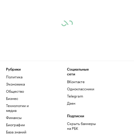
Рубрики
Социальные
сети
Политика
ВКонтакте
Экономика
Одноклассники
Общество
Telegram
Бизнес
Дзен
Технологии и
медиа
Финансы
Подписки
Скрыть баннеры
Биографии
на РБК
База знаний