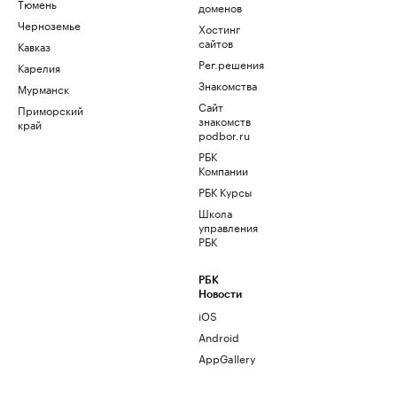
Тюмень
доменов
Черноземье
Хостинг
сайтов
Кавказ
Рег.решения
Карелия
Знакомства
Мурманск
Сайт
Приморский
знакомств
край
podbor.ru
РБК
Компании
РБК Курсы
Школа
управления
РБК
РБК
Новости
iOS
Android
AppGallery