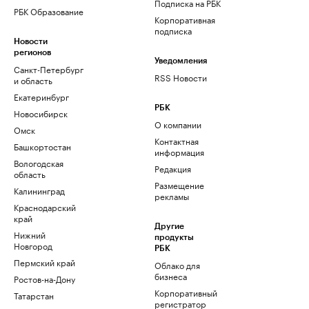
Подписка на РБК
РБК Образование
Корпоративная
подписка
Новости
регионов
Уведомления
Санкт-Петербург
RSS Новости
и область
Екатеринбург
РБК
Новосибирск
О компании
Омск
Контактная
Башкортостан
информация
Вологодская
Редакция
область
Размещение
Калининград
рекламы
Краснодарский
край
Другие
Нижний
продукты
Новгород
РБК
Пермский край
Облако для
бизнеса
Ростов-на-Дону
Корпоративный
Татарстан
регистратор