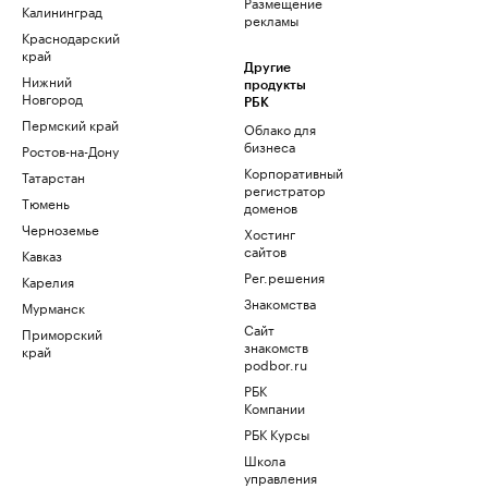
Размещение
Калининград
рекламы
Краснодарский
край
Другие
Нижний
продукты
Новгород
РБК
Пермский край
Облако для
бизнеса
Ростов-на-Дону
Корпоративный
Татарстан
регистратор
Тюмень
доменов
Черноземье
Хостинг
сайтов
Кавказ
Рег.решения
Карелия
Знакомства
Мурманск
Сайт
Приморский
знакомств
край
podbor.ru
РБК
Компании
РБК Курсы
Школа
управления