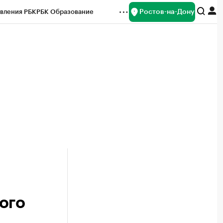
Ростов-на-Дону
вления РБК
РБК Образование
редитные рейтинги
Франшизы
Газета
ок наличной валюты
ого