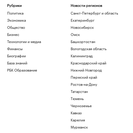
Общество
Рубрики
Новости регионов
Когда ВС России отменяет наказание
Политика
Санкт-Петербург и область
для пьяных за рулем. Список
исключений
Экономика
Екатеринбург
Авто
Общество
Новосибирск
Объем параллельного импорта в
Бизнес
Омск
Россию сократился на 23% за полгода
Технологии и медиа
Башкортостан
Экономика
Финансы
Вологодская область
Суд Петербурга вынес приговор экс-
главе НИИ вакцин и сывороток Трухину
Биографии
Калининград
Общество
База знаний
Краснодарский край
В каких регионах ослабили меры по
РБК Образование
Нижний Новгород
бензину. Карта и актуальная ситуация
Пермский край
Подписка на РБК
Ростов-на-Дону
Загрузить еще
Татарстан
Тюмень
Черноземье
Кавказ
Карелия
Мурманск