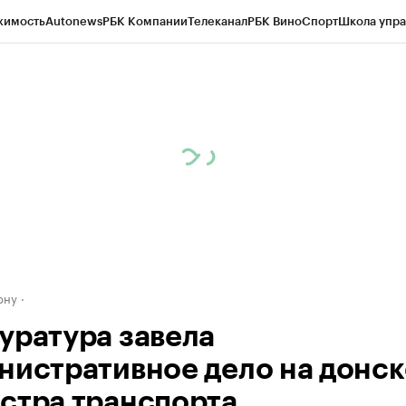
жимость
Autonews
РБК Компании
Телеканал
РБК Вино
Спорт
Школа упра
д
Стиль
Крипто
РБК Бизнес-среда
Дискуссионный клуб
Исследования
К
рагентов
Политика
Экономика
Бизнес
Технологии и медиа
Финансы
Рын
ону
уратура завела
нистративное дело на донск
стра транспорта