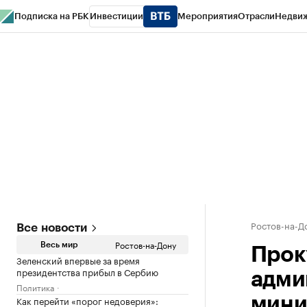
Подписка на РБК
Инвестиции
Мероприятия
Отрасли
Недви
РБК Курсы
РБК Life
Тренды
Визионеры
Национальные проекты
Горо
Спецпроекты СПб
Конференции СПб
Спецпроекты
Проверка конт
Ростов-на-Д
Все новости
Ростов-на-Дону
Весь мир
Прок
Зеленский впервые за время
президентства прибыл в Сербию
адми
Политика
Как перейти «порог недоверия»:
мини