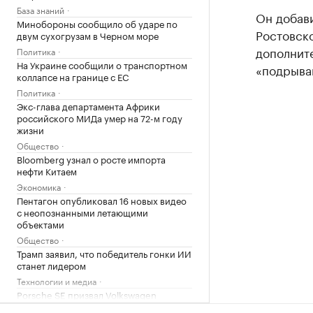
База знаний
Он добав
Минобороны сообщило об ударе по
Ростовско
двум сухогрузам в Черном море
дополнит
Политика
На Украине сообщили о транспортном
«подрываю
коллапсе на границе с ЕС
Политика
Экс-глава департамента Африки
российского МИДа умер на 72-м году
жизни
Общество
Bloomberg узнал о росте импорта
нефти Китаем
Экономика
Пентагон опубликовал 16 новых видео
с неопознанными летающими
объектами
Общество
Трамп заявил, что победитель гонки ИИ
станет лидером
Технологии и медиа
Porsche SE призвал Volkswagen
сократить расходы