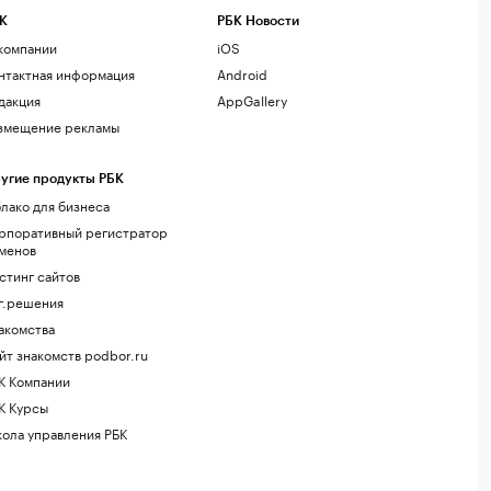
К
РБК Новости
компании
iOS
нтактная информация
Android
дакция
AppGallery
змещение рекламы
угие продукты РБК
лако для бизнеса
рпоративный регистратор
менов
стинг сайтов
г.решения
акомства
йт знакомств podbor.ru
К Компании
К Курсы
ола управления РБК