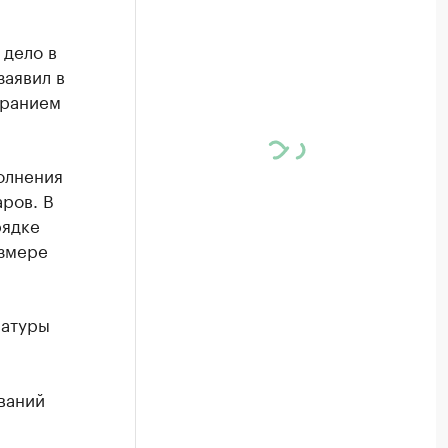
 дело в
заявил в
бранием
олнения
ров. В
рядке
азмере
ратуры
ваний