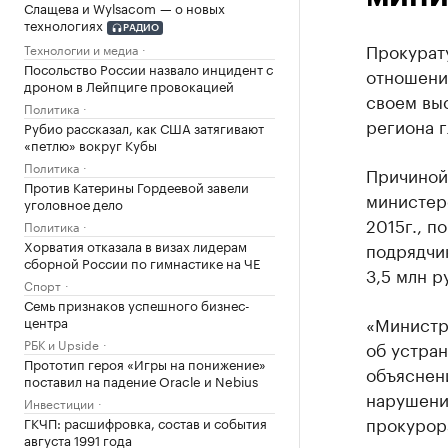
Слащева и Wylsacom — о новых
технологиях
РАДИО
Прокурат
Технологии и медиа
Посольство России назвало инцидент с
отношении
дроном в Лейпциге провокацией
своем вы
Политика
региона 
Рубио рассказал, как США затягивают
«петлю» вокруг Кубы
Политика
Причиной,
Против Катерины Гордеевой завели
министерс
уголовное дело
2015г., п
Политика
Хорватия отказала в визах лидерам
подрядчи
сборной России по гимнастике на ЧЕ
3,5 млн р
Спорт
Семь признаков успешного бизнес-
«Министр
центра
РБК и Upside
об устран
Прототип героя «Игры на понижение»
объяснен
поставил на падение Oracle и Nebius
нарушении
Инвестиции
прокурора
ГКЧП: расшифровка, состав и события
августа 1991 года