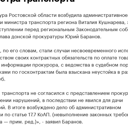
ура Ростовской области возбудила административное
 министра транспорта региона Виталия Кушнарева, 
ступлении перед региональным Законодательным со
глава донской прокуратуры Юрий Баранов.
 по его словам, стали случаи несвоевременного исп
твом своих контрактных обязательств по оплате това
о информации прокурора, с ведомства в судебном по
ками по госконтрактам была взыскана неустойка в р
уб.
 транспорта не согласился с представлением проку
ении нарушений, в последствии не явился для дачи
ий. В итоге возбуждено дело об административном
 по статье 17.7 КоАП. (невыполнение законных требо
 — прим. ред.)», - заявил Баранов.