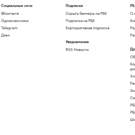
Социальные сети
Подписки
РБ
ВКонтакте
Скрыть баннеры на РБК
О 
Одноклассники
Подписка на РБК
Ко
Telegram
Корпоративная подписка
Ре
Дзен
Ра
Уведомления
RSS Новости
Др
Об
Ко
до
Хо
Ре
Зн
Са
РБ
РБ
Шк