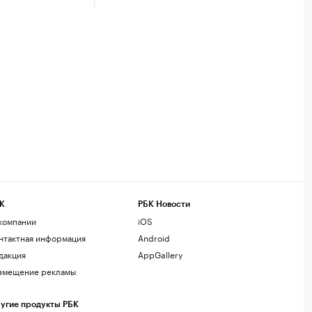
К
РБК Новости
компании
iOS
нтактная информация
Android
дакция
AppGallery
змещение рекламы
угие продукты РБК