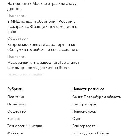
На подлете к Москве отразили атаку
дронов
Политика
В МИД назвали обвинения России в
пожарах во Франции неуважением к
себе
Общество
Второй московский аэропорт начал
обслуживать рейсы по согласованию
Политика
Маск заявил, что завод Terafab станет
самым ценным зданием на Земле
Технологии и медиа
На Камчатке ограничат доступ к
интернету
Рубрики
Новости регионов
Политика
Политика
Санкт-Петербург и область
Из роликов Белого дома и штаба
Трампа удалили песни Тейлор Свифт
Экономика
Екатеринбург
Политика
Общество
Новосибирск
Внуково перешел на прием и отправку
Бизнес
Омск
рейсов по согласованию
Технологии и медиа
Башкортостан
Политика
Финансы
Вологодская область
Самый старый президент в мире уже