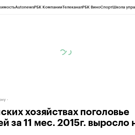
жимость
Autonews
РБК Компании
Телеканал
РБК Вино
Спорт
Школа упра
д
Стиль
Крипто
РБК Бизнес-среда
Дискуссионный клуб
Исследования
К
рагентов
Политика
Экономика
Бизнес
Технологии и медиа
Финансы
Рын
ону
нских хозяйствах поголовье
й за 11 мес. 2015г. выросло 