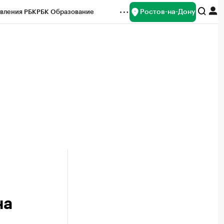
Ростов-на-Дону
вления РБК
РБК Образование
редитные рейтинги
Франшизы
Газета
ок наличной валюты
на