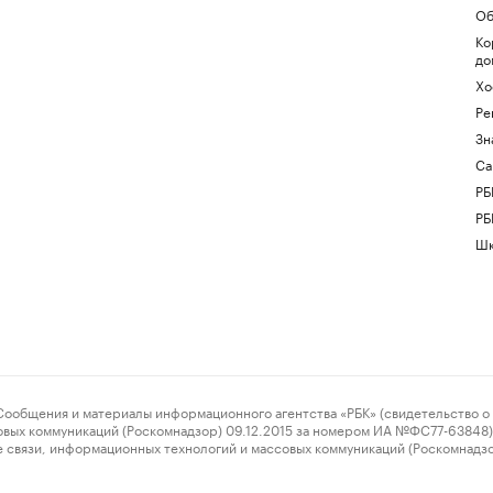
Об
Ко
до
Хо
Ре
Зн
Са
РБ
РБ
Шк
ения и материалы информационного агентства «РБК» (свидетельство о 
овых коммуникаций (Роскомнадзор) 09.12.2015 за номером ИА №ФС77-63848) 
 связи, информационных технологий и массовых коммуникаций (Роскомнадз