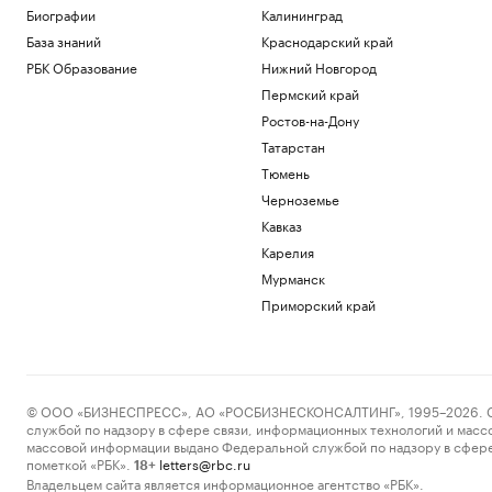
два месяца не появлялся в своей
Биографии
Калининград
стране
База знаний
Краснодарский край
Политика
РБК Образование
Нижний Новгород
Между Финляндией и Швецией начнут
ходить поезда впервые почти за 40 лет
Пермский край
Общество
Ростов-на-Дону
Четыре доступных и понятных
Татарстан
инструмента диверсификации
Тюмень
накоплений
Черноземье
РБК и Сбер
Тайфун «Дельфин» ударил по Китаю
Кавказ
вслед за Японией. Видео
Карелия
Общество
Мурманск
В Соцфонде назвали среднюю пенсию
Приморский край
федеральных госслужащих
Общество
Загрузить еще
© ООО «БИЗНЕСПРЕСС», АО «РОСБИЗНЕСКОНСАЛТИНГ», 1995–2026. Сообщ
службой по надзору в сфере связи, информационных технологий и масс
массовой информации выдано Федеральной службой по надзору в сфере
пометкой «РБК».
letters@rbc.ru
18+
Владельцем сайта является информационное агентство «РБК».