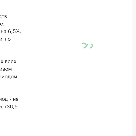
ств
с.
на 6,5%,
игло
ах всех
живом
ериодом
од - на
д 736,5