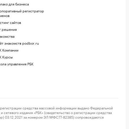
лако для бизнеса
рпоративный регистратор
менов
стинг сайтов
г.решения
акомства
йт знакомств podbor.ru
К Компании
К Курсы
ола управления РБК
регистрации средства массовой информации выдано Федеральной
и сетевого издания «РБК» (свидетельство о регистрации средства
ор) 03.12.2021 за номером ЭЛ №ФС77-82385) сопровождаются