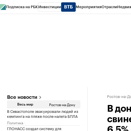
Подписка на РБК
Инвестиции
Мероприятия
Отрасли
Недви
РБК Курсы
РБК Life
Тренды
Визионеры
Национальные проекты
Горо
Спецпроекты СПб
Конференции СПб
Спецпроекты
Проверка конт
Ростов-на-Д
Все новости
Ростов-на-Дону
Весь мир
В до
В Севастополе эвакуировали людей из
кемпинга на пляже после налета БПЛА
свине
Политика
ГЛОНАСС создал систему для
6,5%