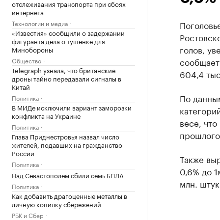
отслеживания транспорта при сбоях
интернета
Технологии и медиа
Поголовье
«Известия» сообщили о задержании
Ростовско
фигуранта дела о тушенке для
голов, у
Минобороны
сообщает 
Общество
Telegraph узнала, что британские
604,4 тыс
дроны тайно передавали сигналы в
Китай
По данным
Политика
В МИДе исключили вариант заморозки
категорий
конфликта на Украине
весе, чт
Политика
прошлого 
Глава Приднестровья назвал число
жителей, подавших на гражданство
России
Также выр
Политика
0,6% до 1
Над Севастополем сбили семь БПЛА
млн. штук
Политика
Как добавить драгоценные металлы в
личную копилку сбережений
РБК и Сбер