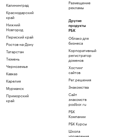
Размещение
Калининград
рекламы
Краснодарский
край
Другие
Нижний
продукты
Новгород
РБК
Пермский край
Облако для
бизнеса
Ростов-на-Дону
Корпоративный
Татарстан
регистратор
Тюмень
доменов
Черноземье
Хостинг
сайтов
Кавказ
Рег.решения
Карелия
Знакомства
Мурманск
Сайт
Приморский
знакомств
край
podbor.ru
РБК
Компании
РБК Курсы
Школа
управления