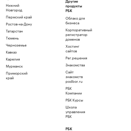
Другие
Нижний
продукты
Новгород
РБК
Пермский край
Облако для
бизнеса
Ростов-на-Дону
Корпоративный
Татарстан
регистратор
Тюмень
доменов
Черноземье
Хостинг
сайтов
Кавказ
Рег.решения
Карелия
Знакомства
Мурманск
Сайт
Приморский
знакомств
край
podbor.ru
РБК
Компании
РБК Курсы
Школа
управления
РБК
РБК