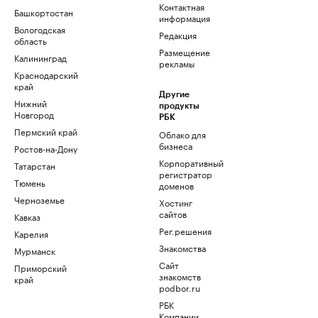
Контактная
Башкортостан
информация
Вологодская
Редакция
область
Размещение
Калининград
рекламы
Краснодарский
край
Другие
Нижний
продукты
Новгород
РБК
Пермский край
Облако для
бизнеса
Ростов-на-Дону
Корпоративный
Татарстан
регистратор
Тюмень
доменов
Черноземье
Хостинг
сайтов
Кавказ
Рег.решения
Карелия
Знакомства
Мурманск
Сайт
Приморский
знакомств
край
podbor.ru
РБК
Компании