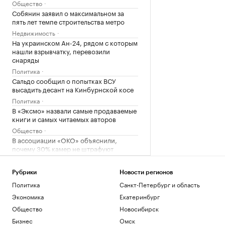
Общество
Собянин заявил о максимальном за
пять лет темпе строительства метро
Недвижимость
На украинском Ан-24, рядом с которым
нашли взрывчатку, перевозили
снаряды
Политика
Сальдо сообщил о попытках ВСУ
высадить десант на Кинбурнской косе
Политика
В «Эксмо» назвали самые продаваемые
книги и самых читаемых авторов
Общество
В ассоциации «ОКО» объяснили,
почему 30% камер не штрафуют
«обочечников»
Авто
Рубрики
Новости регионов
Спрос на новостройки Москвы и
Политика
Санкт-Петербург и область
области снизился за год почти на 20%
Экономика
Екатеринбург
Недвижимость
Ямпольская призвала пересмотреть
Общество
Новосибирск
правила приема в вузы олимпиадников
Бизнес
Омск