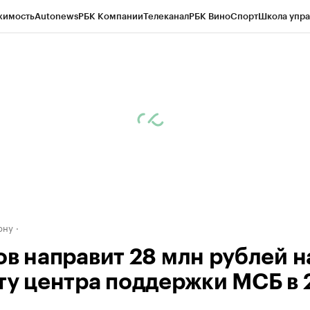
жимость
Autonews
РБК Компании
Телеканал
РБК Вино
Спорт
Школа упра
д
Стиль
Крипто
РБК Бизнес-среда
Дискуссионный клуб
Исследования
К
рагентов
Политика
Экономика
Бизнес
Технологии и медиа
Финансы
Рын
ону
ов направит 28 млн рублей н
ту центра поддержки МСБ в 