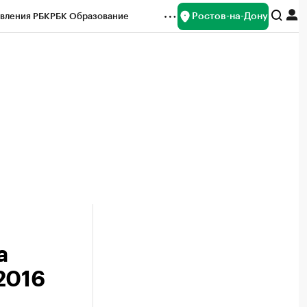
Ростов-на-Дону
вления РБК
РБК Образование
редитные рейтинги
Франшизы
Газета
ок наличной валюты
а
2016