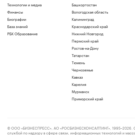
Общество
Технологии и медиа
Башкортостан
Bild сообщила об ударе дрона по
Финансы
Вологодская область
немецкому судну в Черном море
Биографии
Калининград
Политика
Локарно-2026: что показали на
База знаний
Краснодарский край
открытии фестиваля авторского кино
РБК Образование
Нижний Новгород
Стиль
Пермский край
Зачем малому и среднему бизнесу
облигации и что важно знать о бирже
Ростов-на-Дону
РБК и МСП Банк
Татарстан
Штрафы бизнесу Дона за незаконный
Тюмень
найм мигрантов выросли вдвое в 2026
Черноземье
г.
Кавказ
Ростов-на-Дону
Умер бывший тренер сборной и вице-
Карелия
президент Федерации дзюдо России
Мурманск
Каплин
Приморский край
Спорт
Загрузить еще
© ООО «БИЗНЕСПРЕСС», АО «РОСБИЗНЕСКОНСАЛТИНГ», 1995–2026. Сообщ
службой по надзору в сфере связи, информационных технологий и масс