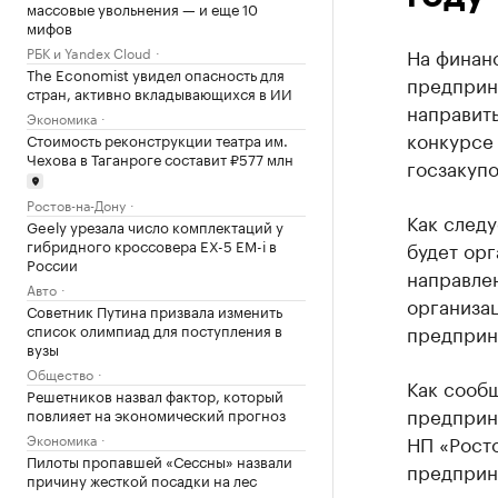
массовые увольнения — и еще 10
мифов
РБК и Yandex Cloud
На финан
The Economist увидел опасность для
предприни
стран, активно вкладывающихся в ИИ
направить
Экономика
конкурсе
Стоимость реконструкции театра им.
Чехова в Таганроге составит ₽577 млн
госзакупо
Ростов-на-Дону
Как следу
Geely урезала число комплектаций у
гибридного кроссовера EX-5 EM-i в
будет орг
России
направле
Авто
организа
Советник Путина призвала изменить
список олимпиад для поступления в
предприни
вузы
Общество
Как сооб
Решетников назвал фактор, который
предприни
повлияет на экономический прогноз
Экономика
НП «Рост
Пилоты пропавшей «Сессны» назвали
предприн
причину жесткой посадки на лес