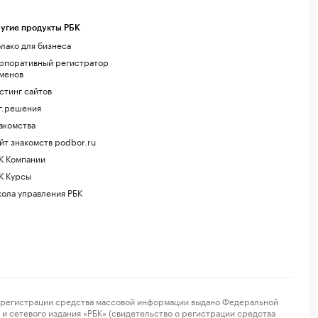
угие продукты РБК
лако для бизнеса
рпоративный регистратор
менов
стинг сайтов
г.решения
акомства
йт знакомств podbor.ru
К Компании
К Курсы
ола управления РБК
регистрации средства массовой информации выдано Федеральной
и сетевого издания «РБК» (свидетельство о регистрации средства