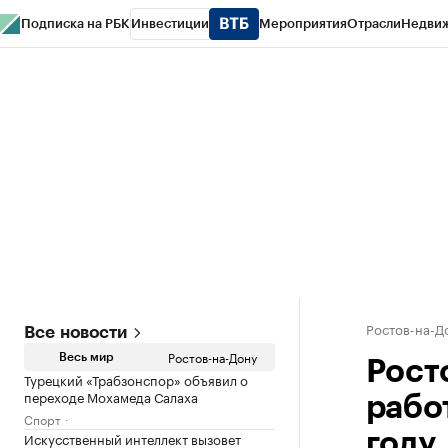
Подписка на РБК
Инвестиции
Мероприятия
Отрасли
Недви
РБК Курсы
РБК Life
Тренды
Визионеры
Национальные проекты
Горо
Спецпроекты СПб
Конференции СПб
Спецпроекты
Проверка конт
Ростов-на-Д
Все новости
Ростов-на-Дону
Весь мир
Рост
Турецкий «Трабзонспор» объявил о
переходе Мохамеда Салаха
рабо
Спорт
Искусственный интеллект вызовет
году