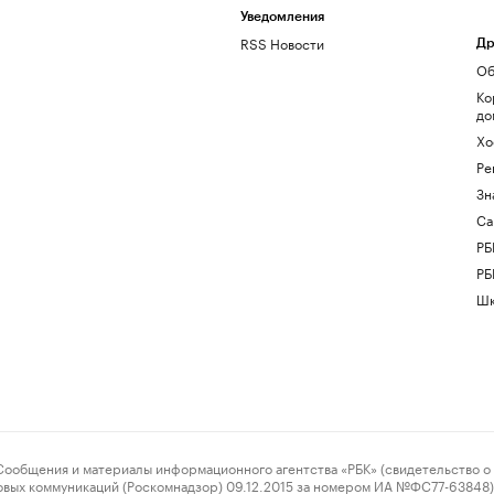
Уведомления
RSS Новости
Др
Об
Ко
до
Хо
Ре
Зн
Са
РБ
РБ
Шк
ения и материалы информационного агентства «РБК» (свидетельство о 
овых коммуникаций (Роскомнадзор) 09.12.2015 за номером ИА №ФС77-63848) 