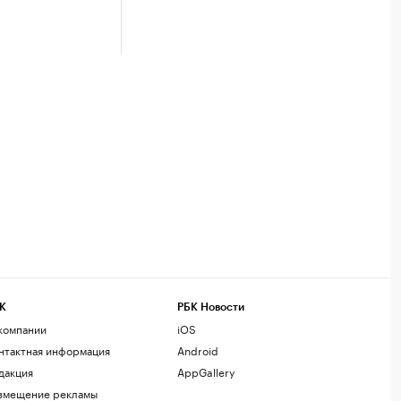
К
РБК Новости
компании
iOS
нтактная информация
Android
дакция
AppGallery
змещение рекламы