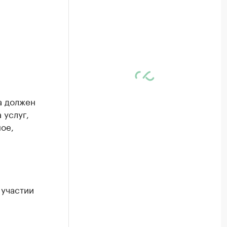
а должен
 услуг,
ое,
 участии