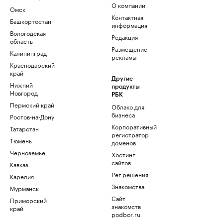
О компании
Омск
Контактная
Башкортостан
информация
Вологодская
Редакция
область
Размещение
Калининград
рекламы
Краснодарский
край
Другие
Нижний
продукты
Новгород
РБК
Пермский край
Облако для
бизнеса
Ростов-на-Дону
Корпоративный
Татарстан
регистратор
Тюмень
доменов
Черноземье
Хостинг
сайтов
Кавказ
Рег.решения
Карелия
Знакомства
Мурманск
Сайт
Приморский
знакомств
край
podbor.ru