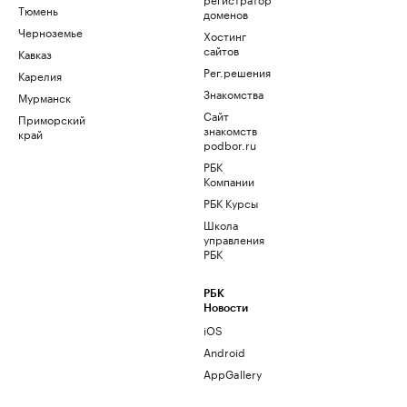
Тюмень
доменов
Черноземье
Хостинг
сайтов
Кавказ
Рег.решения
Карелия
Знакомства
Мурманск
Сайт
Приморский
знакомств
край
podbor.ru
РБК
Компании
РБК Курсы
Школа
управления
РБК
РБК
Новости
iOS
Android
AppGallery