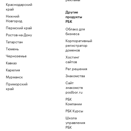
Краснодарский
край
Другие
Нижний
продукты
Новгород
РБК
Пермский край
Облако для
бизнеса
Ростов-на-Дону
Корпоративный
Татарстан
регистратор
Тюмень
доменов
Черноземье
Хостинг
сайтов
Кавказ
Рег.решения
Карелия
Знакомства
Мурманск
Сайт
Приморский
знакомств
край
podbor.ru
РБК
Компании
РБК Курсы
Школа
управления
РБК