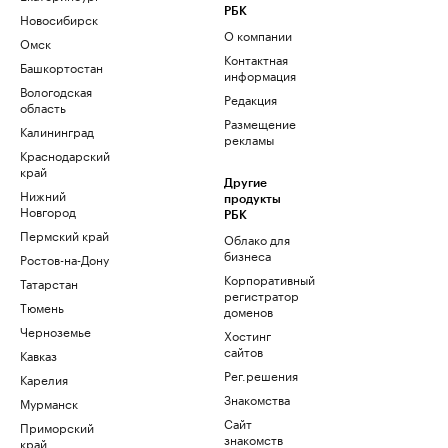
РБК
Новосибирск
О компании
Омск
Контактная
Башкортостан
информация
Вологодская
Редакция
область
Размещение
Калининград
рекламы
Краснодарский
край
Другие
Нижний
продукты
Новгород
РБК
Пермский край
Облако для
бизнеса
Ростов-на-Дону
Корпоративный
Татарстан
регистратор
Тюмень
доменов
Черноземье
Хостинг
сайтов
Кавказ
Рег.решения
Карелия
Знакомства
Мурманск
Сайт
Приморский
знакомств
край