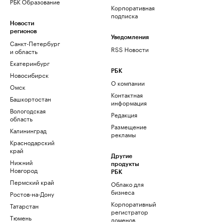
РБК Образование
Корпоративная
подписка
Новости
регионов
Уведомления
Санкт-Петербург
RSS Новости
и область
Екатеринбург
РБК
Новосибирск
О компании
Омск
Контактная
Башкортостан
информация
Вологодская
Редакция
область
Размещение
Калининград
рекламы
Краснодарский
край
Другие
Нижний
продукты
Новгород
РБК
Пермский край
Облако для
бизнеса
Ростов-на-Дону
Корпоративный
Татарстан
регистратор
Тюмень
доменов