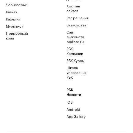
Черноземье
Хостинг
сайтов
Кавказ
Рег.решения
Карелия
Знакомства
Мурманск
Сайт
Приморский
знакомств
край
podbor.ru
РБК
Компании
РБК Курсы
Школа
управления
РБК
РБК
Новости
iOS
Android
AppGallery