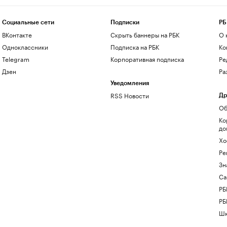
Социальные сети
Подписки
РБ
ВКонтакте
Скрыть баннеры на РБК
О 
Одноклассники
Подписка на РБК
Ко
Telegram
Корпоративная подписка
Ре
Дзен
Ра
Уведомления
RSS Новости
Др
Об
Ко
до
Хо
Ре
Зн
Са
РБ
РБ
Шк