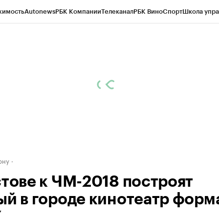
жимость
Autonews
РБК Компании
Телеканал
РБК Вино
Спорт
Школа упра
д
Стиль
Крипто
РБК Бизнес-среда
Дискуссионный клуб
Исследования
К
рагентов
Политика
Экономика
Бизнес
Технологии и медиа
Финансы
Рын
ону
стове к ЧМ-2018 построят
ый в городе кинотеатр форм
X