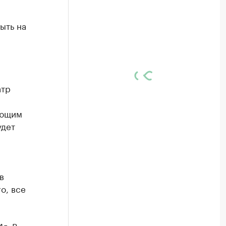
ыть на
атр
м
ующим
удет
в
о, все
г. В