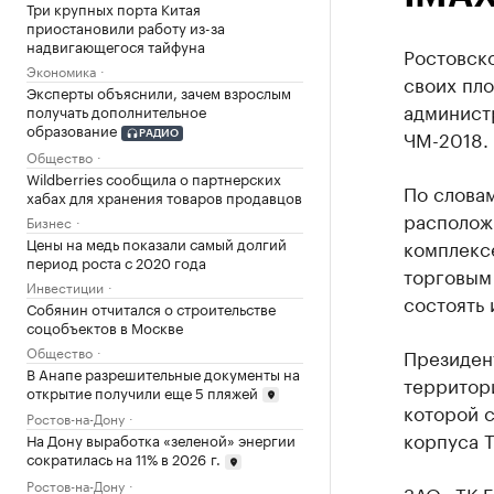
Три крупных порта Китая
приостановили работу из-за
надвигающегося тайфуна
Ростовск
Экономика
своих пл
Эксперты объяснили, зачем взрослым
админист
получать дополнительное
образование
ЧМ-2018.
РАДИО
Общество
Wildberries сообщила о партнерских
По слова
хабах для хранения товаров продавцов
располож
Бизнес
Цены на медь показали самый долгий
комплекс
период роста с 2020 года
торговым 
Инвестиции
состоять 
Собянин отчитался о строительстве
соцобъектов в Москве
Общество
Президент
В Анапе разрешительные документы на
территори
открытие получили еще 5 пляжей
которой 
Ростов-на-Дону
корпуса Т
На Дону выработка «зеленой» энергии
сократилась на 11% в 2026 г.
Ростов-на-Дону
ЗАО «ТК Г