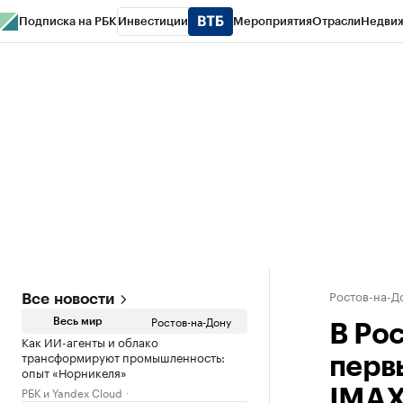
Подписка на РБК
Инвестиции
Мероприятия
Отрасли
Недви
РБК Курсы
РБК Life
Тренды
Визионеры
Национальные проекты
Горо
Спецпроекты СПб
Конференции СПб
Спецпроекты
Проверка конт
Ростов-на-Д
Все новости
Ростов-на-Дону
Весь мир
В Ро
Как ИИ-агенты и облако
трансформируют промышленность:
перв
опыт «Норникеля»
РБК и Yandex Cloud
IMA