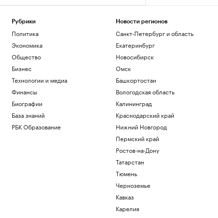
Общество
Как найти свое предназначение и
понять, чем хочется заниматься
Рубрики
Новости регионов
Политика
Санкт-Петербург и область
Образование
FT узнала о выборе ЕС — расширяться
Экономика
Екатеринбург
«сейчас или никогда»
Общество
Новосибирск
Политика
Бизнес
Омск
Почему доллар поднялся выше ₽82: 3
причины падения курса рубля
Технологии и медиа
Башкортостан
Инвестиции
Финансы
Вологодская область
Путин провел оперативное совещание
Биографии
Калининград
с членами Совбеза
База знаний
Краснодарский край
Политика
РБК Образование
Нижний Новгород
Путин поговорил по телефону с
президентом ОАЭ
Пермский край
Политика
Ростов-на-Дону
Татарстан
Загрузить еще
Тюмень
Черноземье
Кавказ
Карелия