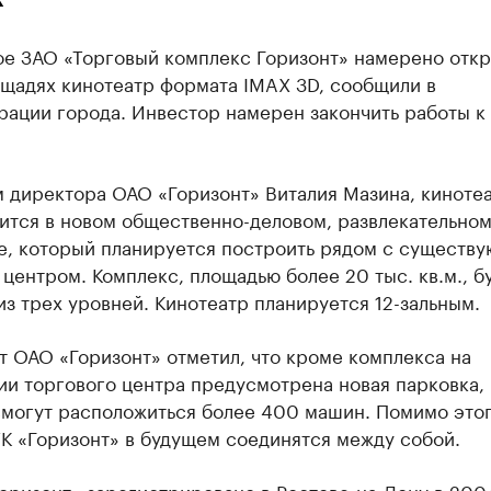
ое ЗАО «Торговый комплекс Горизонт» намерено откр
ощадях кинотеатр формата IMAX 3D, сообщили в
рации города. Инвестор намерен закончить работы к
м директора ОАО «Горизонт» Виталия Мазина, киноте
ится в новом общественно-деловом, развлекательно
е, который планируется построить рядом с существ
центром. Комплекс, площадью более 20 тыс. кв.м., б
из трех уровней. Кинотеатр планируется 12-зальным.
 ОАО «Горизонт» отметил, что кроме комплекса на
и торгового центра предусмотрена новая парковка, 
смогут расположиться более 400 машин. Помимо этог
К «Горизонт» в будущем соединятся между собой.
оризонт» зарегистрировано в Ростове-на-Дону в 2004