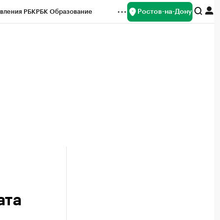
Ростов-на-Дону
вления РБК
РБК Образование
редитные рейтинги
Франшизы
Газета
ок наличной валюты
ата