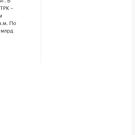
ТРК –
м
.м. По
 млрд