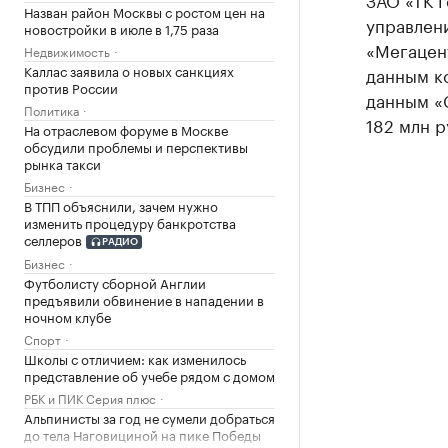
Назван район Москвы с ростом цен на
управлени
новостройки в июле в 1,75 раза
«Мегацен
Недвижимость
Каллас заявила о новых санкциях
данным ко
против России
данным «С
Политика
182 млн р
На отраслевом форуме в Москве
обсудили проблемы и перспективы
рынка такси
Бизнес
В ТПП объяснили, зачем нужно
изменить процедуру банкротства
селлеров
РАДИО
Бизнес
Футболисту сборной Англии
предъявили обвинение в нападении в
ночном клубе
Спорт
Школы с отличием: как изменилось
представление об учебе рядом с домом
РБК и ПИК Серия плюс
Альпинисты за год не сумели добраться
до тела Наговициной на пике Победы