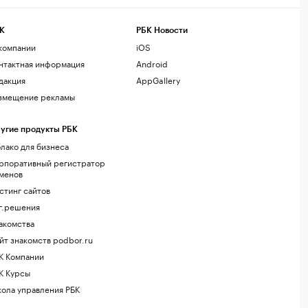
К
РБК Новости
компании
iOS
нтактная информация
Android
дакция
AppGallery
змещение рекламы
угие продукты РБК
лако для бизнеса
рпоративный регистратор
менов
стинг сайтов
г.решения
акомства
йт знакомств podbor.ru
К Компании
К Курсы
ола управления РБК